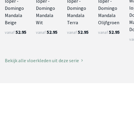
W
loper -
loper -
loper -
loper -
lo
Domingo
Domingo
Domingo
Domingo
D
Mandala
Mandala
Mandala
Mandala
M
Beige
Wit
Terra
Olijfgroen
D
52.95
52.95
52.95
52.95
vanaf
vanaf
vanaf
vanaf
va
Bekijk alle vloerkleden uit deze serie