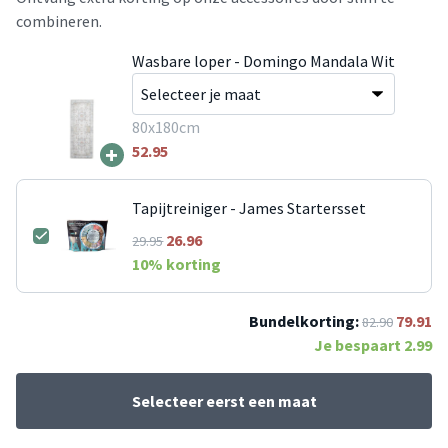
combineren.
Wasbare loper - Domingo Mandala Wit
80x180cm
+
52.95
Tapijtreiniger - James Startersset
26.96
29.95
10
% korting
Bundelkorting:
79.91
82.90
Je bespaart
2.99
Selecteer eerst een maat