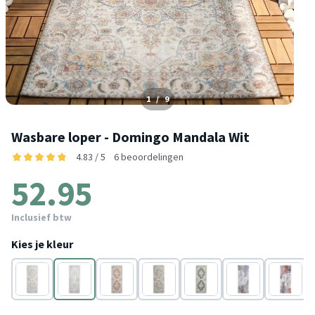
1
/
9
Wasbare loper - Domingo Mandala Wit
4.83 / 5
6 beoordelingen
52.95
Inclusief btw
Kies je kleur
Beige
Wit
Terracotta
Groen
Donkergroen
Taupe
Crème