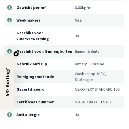
Gewicht per m²
0,88kg/m²
Weekmakers
Nee
Geschikt voor
Ja
vloerverwarming
Geschikt voor: Binnen/buiten
Binnen & Buiten
Gebruik antislip
Antislip Supreme
5% Korting?
Wasbaar op 30 °C,
Reinigingsmethode
Stofzuiger
Gecertificeerd
OEKO-TEX® STANDARD 100
Certificaat nummer
BJ028 228660 TESTEX
Anti allergie
Ja