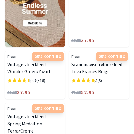
37.95
50.95
Fraai
25% KORTING
Fraai
25% KORTING
Vintage vloerkleed -
Scandinavisch vloerkleed -
Wonder Groen/Zwart
Lova Frames Beige
4.7
(416)
5
(3)
37.95
52.95
50.95
70.95
Fraai
25% KORTING
Vintage vloerkleed -
Spring Medaillon
Terra/Creme