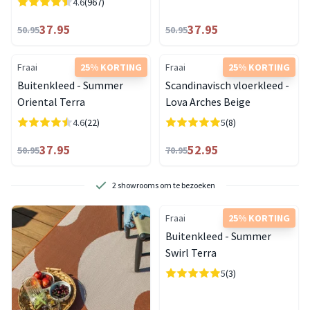
4.6
(967)
37.95
37.95
50.95
50.95
Fraai
25% KORTING
Fraai
25% KORTING
Buitenkleed - Summer
Scandinavisch vloerkleed -
Oriental Terra
Lova Arches Beige
4.6
(22)
5
(8)
37.95
52.95
50.95
70.95
2 showrooms om te bezoeken
Fraai
25% KORTING
Buitenkleed - Summer
Swirl Terra
5
(3)