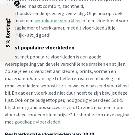
vloerkleed maakt: comfort, zachtheid,
onderhoudsvriendelijk én erg veelzijdig. Of je nou op zoek
bent naar een
woonkamer vloerkleed
of een vloerkleed voor
5% Korting?
de slaapkamer of werkkamer, met dit vloerkleed zit je -
letterlijk - altijd goed!
Meest populaire vloerkleden
De lijst met populaire vloerkleden is een goede
weerspiegeling van de vele verschillende smaken en stijlen.
Zo zie je een diversiteit aan kleuren, prints, vormen en
materialen. Van vintage tot effen en van rechthoekig tot
rond; voor iedere woonstijl zit er wel een passend vloerkleed
bij. En dat een vloerkleed niet duur hoeft te zijn bewijst deze
lijst. Ook onze budgettopper, hoogpolig vloerkleed Solid,
blijkt een grandioos succes te zijn. Op zoek naar een mooi
vloerkleed voor een klein prijsje? Je shopt ze op onze pagina
met
goedkope vloerkleden
.
Bestverkochte vloerkleden van 2020