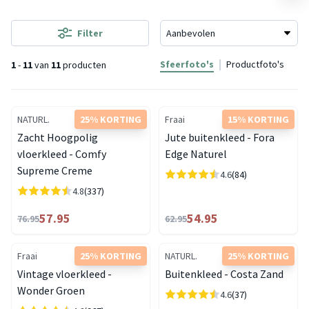
Filter
Sfeerfoto's
Productfoto's
1
-
11
van
11
producten
NATURL.
25% KORTING
Fraai
15% KORTING
Zacht Hoogpolig
Jute buitenkleed - Fora
vloerkleed - Comfy
Edge Naturel
Supreme Creme
4.6
(84)
4.8
(337)
57.95
54.95
76.95
62.95
Fraai
25% KORTING
NATURL.
25% KORTING
Vintage vloerkleed -
Buitenkleed - Costa Zand
Wonder Groen
4.6
(37)