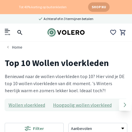
Tot 40% korting op buitenkleden
SHOP NU
Achteraf of in 3 termijnen betalen
menu
Home
Top 10 Wollen vloerkleden
Benieuwd naar de wollen vloerkleden top 10? Hier vind je DE
top 10 wollen vloerkleden van dit moment. 's Winters
heerlijk warm en zomers lekker koel. Ideaal toch?!
Wollen vloerkleed
Hoogpolig wollen vloerkleed
Rond 
Filter