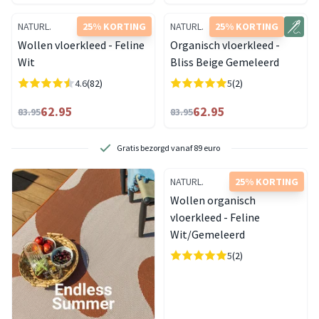
NATURL.
25% KORTING
NATURL.
25% KORTING
Wollen vloerkleed - Feline
Organisch vloerkleed -
Wit
Bliss Beige Gemeleerd
4.6
(82)
5
(2)
62.95
62.95
83.95
83.95
Gratis bezorgd vanaf 89 euro
NATURL.
25% KORTING
Wollen organisch
vloerkleed - Feline
Wit/Gemeleerd
5
(2)