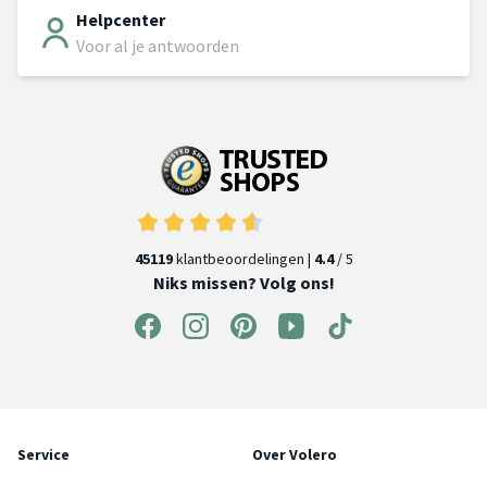
Helpcenter
Voor al je antwoorden
45119
klantbeoordelingen |
4.4
/ 5
Niks missen? Volg ons!
Service
Over Volero