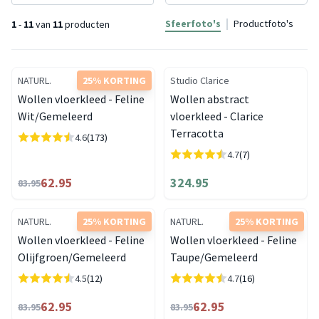
Sfeerfoto's
Productfoto's
1
-
11
van
11
producten
NATURL.
25% KORTING
Studio Clarice
Wollen vloerkleed - Feline
Wollen abstract
Wit/Gemeleerd
vloerkleed - Clarice
Terracotta
4.6
(173)
4.7
(7)
62.95
324.95
83.95
NATURL.
25% KORTING
NATURL.
25% KORTING
Wollen vloerkleed - Feline
Wollen vloerkleed - Feline
Olijfgroen/Gemeleerd
Taupe/Gemeleerd
4.5
(12)
4.7
(16)
62.95
62.95
83.95
83.95