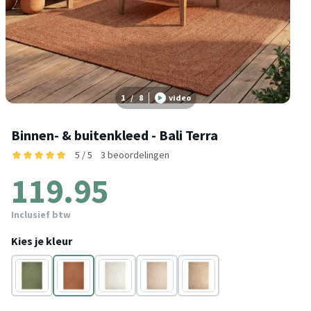
1
/
8
video
Binnen- & buitenkleed - Bali Terra
5 / 5
3 beoordelingen
119.95
Inclusief btw
Kies je kleur
Groen
Terracotta
Wit
Beige
Bruin