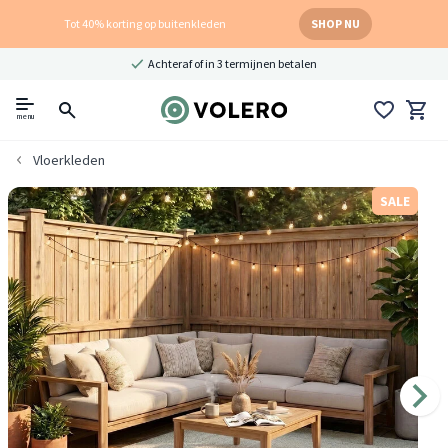
Tot 40% korting op buitenkleden
SHOP NU
Achteraf of in 3 termijnen betalen
menu
Vloerkleden
SALE