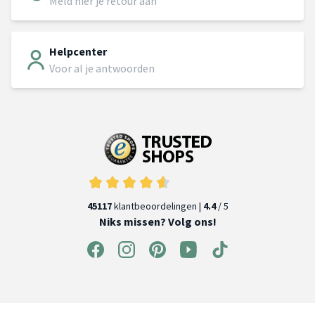
Meld hier je retour aan
Helpcenter
Voor al je antwoorden
45117
klantbeoordelingen |
4.4
/ 5
Niks missen? Volg ons!