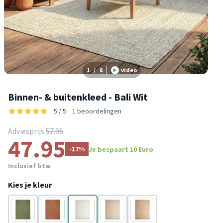
1
/
8
video
Binnen- & buitenkleed - Bali Wit
5 / 5
1 beoordelingen
Adviesprijs
57.95
47.95
-17%
Je bespaart 10 Euro
Inclusief btw
Kies je kleur