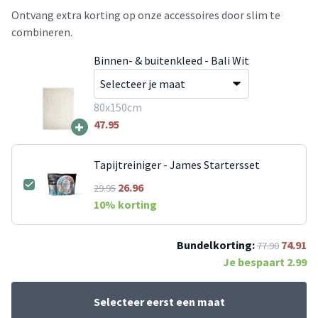
Ontvang extra korting op onze accessoires door slim te
combineren.
Binnen- & buitenkleed - Bali Wit
80x150cm
+
47.95
Tapijtreiniger - James Startersset
26.96
29.95
10
% korting
Bundelkorting:
74.91
77.90
Je bespaart
2.99
Selecteer eerst een maat