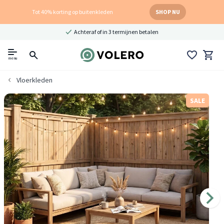
Tot 40% korting op buitenkleden
SHOP NU
Achteraf of in 3 termijnen betalen
menu
Vloerkleden
SALE