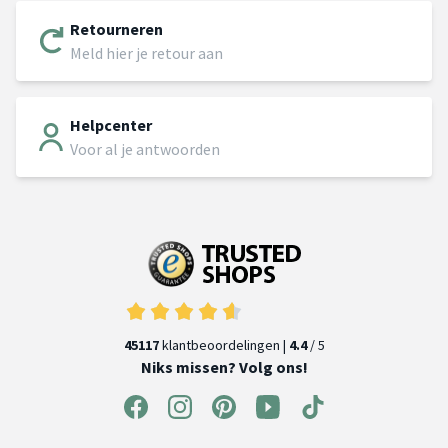
Retourneren
Meld hier je retour aan
Helpcenter
Voor al je antwoorden
45117
klantbeoordelingen |
4.4
/ 5
Niks missen? Volg ons!