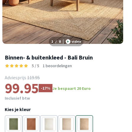
1
/
8
video
Binnen- & buitenkleed - Bali Bruin
5 / 5
1 beoordelingen
Adviesprijs
119.95
99.95
-17%
Je bespaart 20 Euro
Inclusief btw
Kies je kleur