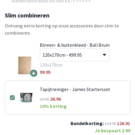
Klanten beoordelen ons met 4.4 / 5 ⭐⭐⭐⭐⭐
Slim combineren
Ontvang extra korting op onze accessoires door slim te
combineren.
Binnen- & buitenkleed - Bali Bruin
120x170cm
+
99.95
Tapijtreiniger - James Startersset
26.96
29.95
10
% korting
Bundelkorting:
126.91
129.90
Je bespaart
2.99