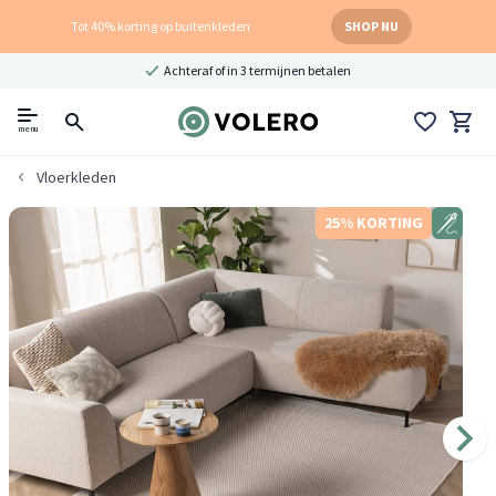
Tot 40% korting op buitenkleden
SHOP NU
Achteraf of in 3 termijnen betalen
menu
Vloerkleden
25% KORTING