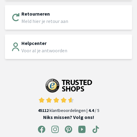
Retourneren
Meld hier je retour aan
Helpcenter
Voor al je antwoorden
45112
klantbeoordelingen |
4.4
/ 5
Niks missen? Volg ons!