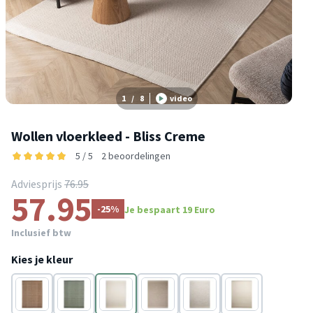
1
/
8
video
Wollen vloerkleed - Bliss Creme
5 / 5
2 beoordelingen
Adviesprijs
76.95
57.95
-25%
Je bespaart 19 Euro
Inclusief btw
Kies je kleur