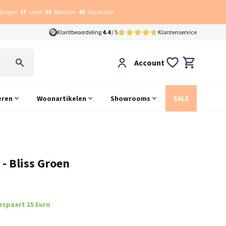
Dagen
17
Uren
34
Minuten
42
Seconden
Klantbeoordeling
4.4
/ 5
Klantenservice
Account
eren
Woonartikelen
Showrooms
SALE
- Bliss Groen
espaart 15 Euro