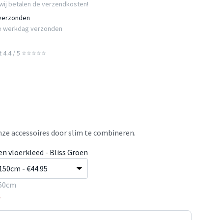
wij betalen de verzendkosten!
 verzonden
e werkdag verzonden
t 4.4 / 5 ⭐⭐⭐⭐⭐
ze accessoires door slim te combineren.
n vloerkleed - Bliss Groen
50cm
5