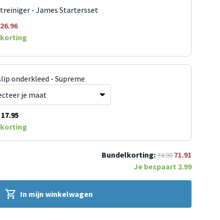
jtreiniger - James Startersset
26.96
korting
slip onderkleed - Supreme
17.95
korting
Bundelkorting:
71.91
74.90
Je bespaart
2.99
In mijn winkelwagen