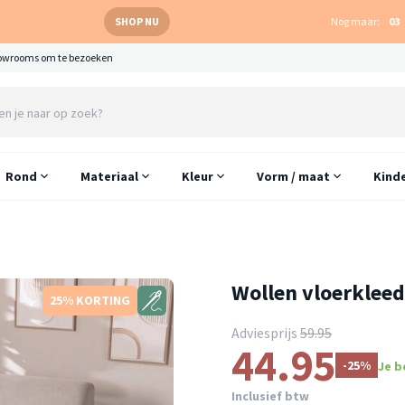
SHOP NU
Nog maar:
03
owrooms om te bezoeken
Rond
Materiaal
Kleur
Vorm / maat
Kind
Wollen vloerkleed 
25% KORTING
Adviesprijs
59.95
44.95
-25%
Je b
Inclusief btw