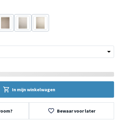
Beige
Beige
Wit
In mijn winkelwagen
wroom?
Bewaar voor later