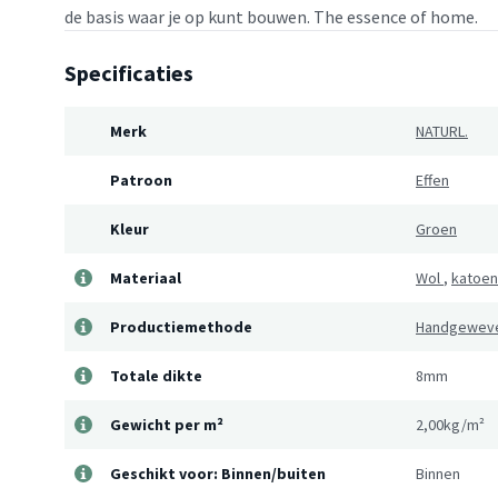
de basis waar je op kunt bouwen. The essence of home.
Specificaties
Merk
NATURL.
Patroon
Effen
Kleur
Groen
Materiaal
Wol
,
katoen
Productiemethode
Handgewev
Totale dikte
8mm
Gewicht per m²
2,00kg/m²
Geschikt voor: Binnen/buiten
Binnen