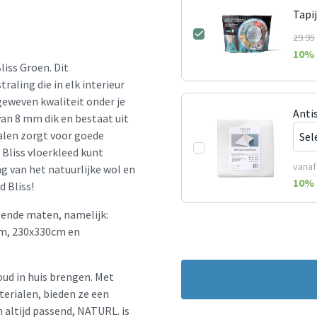
Tapi
29.95
10
% 
liss Groen. Dit
raling die in elk interieur
geweven kwaliteit onder je
Anti
van 8 mm dik en bestaat uit
alen zorgt voor goede
Bliss vloerkleed kunt
vanaf
ng van het natuurlijke wol en
10
% 
d Bliss!
llende maten, namelijk:
m, 230x330cm en
oud in huis brengen. Met
erialen, bieden ze een
en altijd passend, NATURL. is