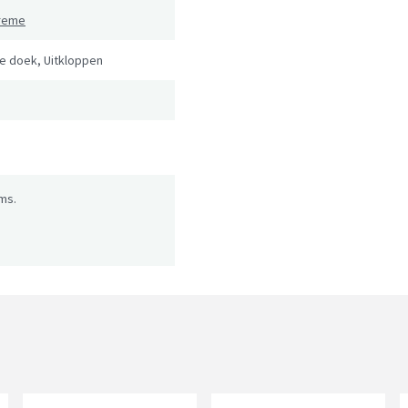
preme
ge doek, Uitkloppen
ms.