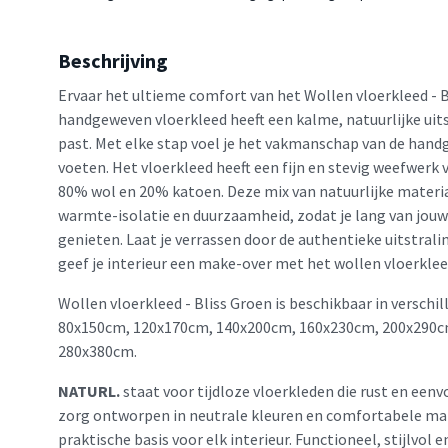
Beschrijving
Ervaar het ultieme comfort van het Wollen vloerkleed - B
handgeweven vloerkleed heeft een kalme, natuurlijke uitst
past. Met elke stap voel je het vakmanschap van de hand
voeten. Het vloerkleed heeft een fijn en stevig weefwerk 
80% wol en 20% katoen. Deze mix van natuurlijke materi
warmte-isolatie en duurzaamheid, zodat je lang van jouw 
genieten. Laat je verrassen door de authentieke uitstrali
geef je interieur een make-over met het wollen vloerklee
Wollen vloerkleed - Bliss Groen is beschikbaar in verschi
80x150cm, 120x170cm, 140x200cm, 160x230cm, 200x290c
280x380cm.
NATURL.
staat voor tijdloze vloerkleden die rust en eenv
zorg ontworpen in neutrale kleuren en comfortabele mat
praktische basis voor elk interieur. Functioneel, stijlvol 