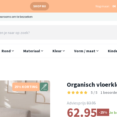
SHOP NU
Nog maar:
04
owrooms om te bezoeken
Rond
Materiaal
Kleur
Vorm / maat
Kind
Organisch vloerkl
25% KORTING
5 / 5
1 beoorde
Adviesprijs
83.95
62.95
-25%
Je b