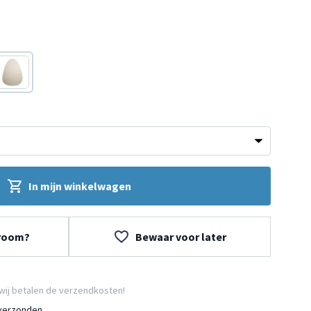
Wit
In mijn winkelwagen
wroom?
Bewaar voor later
wij betalen de verzendkosten!
 verzonden