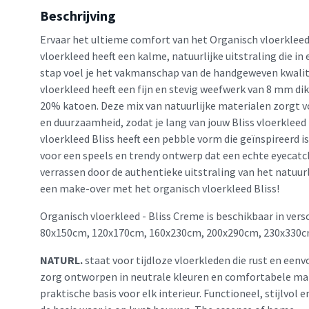
Beschrijving
Ervaar het ultieme comfort van het Organisch vloerkleed 
vloerkleed heeft een kalme, natuurlijke uitstraling die in 
stap voel je het vakmanschap van de handgeweven kwalite
vloerkleed heeft een fijn en stevig weefwerk van 8 mm di
20% katoen. Deze mix van natuurlijke materialen zorgt 
en duurzaamheid, zodat je lang van jouw Bliss vloerkleed
vloerkleed Bliss heeft een pebble vorm die geïnspireerd is
voor een speels en trendy ontwerp dat een echte eyecatcher
verrassen door de authentieke uitstraling van het natuurli
een make-over met het organisch vloerkleed Bliss!
Organisch vloerkleed - Bliss Creme is beschikbaar in vers
80x150cm, 120x170cm, 160x230cm, 200x290cm, 230x330c
NATURL.
staat voor tijdloze vloerkleden die rust en eenv
zorg ontworpen in neutrale kleuren en comfortabele mat
praktische basis voor elk interieur. Functioneel, stijlvol 