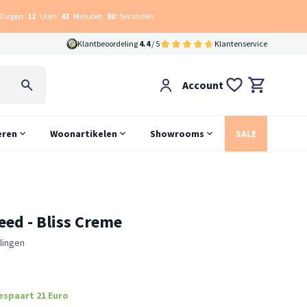
Dagen
12
Uren
41
Minuten
29
Seconden
Klantbeoordeling
4.4
/ 5
Klantenservice
Account
eren
Woonartikelen
Showrooms
SALE
eed - Bliss Creme
lingen
espaart 21 Euro