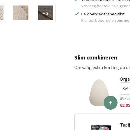
Vandaag besteld = volgend
+ 3
De vloerkledenspecialist
Klanten beoordelen ons me
Slim combineren
Ontvang extra korting op on
Orga
80x1
+
62.9
Tapi