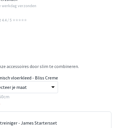
e werkdag verzonden
t 4.4 / 5 ⭐⭐⭐⭐⭐
ze accessoires door slim te combineren.
nisch vloerkleed - Bliss Creme
50cm
5
jtreiniger - James Startersset