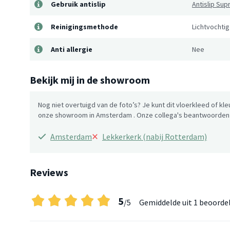
Gebruik antislip
Antislip Su
Reinigingsmethode
Lichtvochti
Anti allergie
Nee
Bekijk mij in de showroom
Nog niet overtuigd van de foto’s? Je kunt dit vloerkleed of kle
onze showroom in Amsterdam . Onze collega's beantwoorden g
×
Amsterdam
Lekkerkerk (nabij Rotterdam)
Reviews
5
/5
Gemiddelde uit
1 beoorde