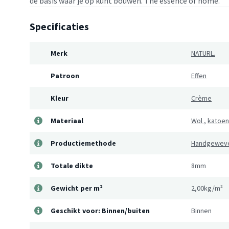
de basis waar je op kunt bouwen. The essence of home.
Specificaties
Merk
NATURL.
Patroon
Effen
Kleur
Crème
Materiaal
Wol
,
katoen
Productiemethode
Handgewev
Totale dikte
8mm
Gewicht per m²
2,00kg/m²
Geschikt voor: Binnen/buiten
Binnen