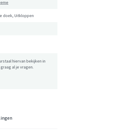
preme
ge doek, Uitkloppen
urstaal hiervan bekijken in
raag al je vragen.
lingen