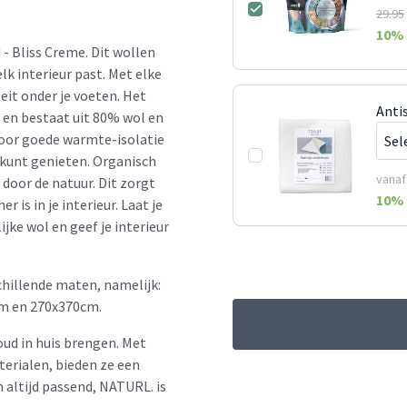
29.95
10
% 
- Bliss Creme. Dit wollen
elk interieur past. Met elke
it onder je voeten. Het
Anti
k en bestaat uit 80% wol en
voor goede warmte-isolatie
 kunt genieten. Organisch
vanaf
 door de natuur. Dit zorgt
10
% 
 is in je interieur. Laat je
jke wol en geef je interieur
chillende maten, namelijk:
m en 270x370cm.
oud in huis brengen. Met
erialen, bieden ze een
en altijd passend, NATURL. is