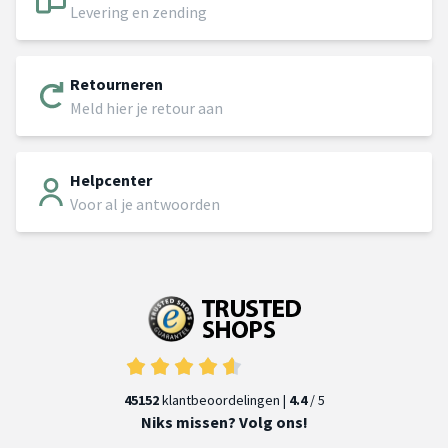
Levering en zending
Retourneren
Meld hier je retour aan
Helpcenter
Voor al je antwoorden
45152
klantbeoordelingen |
4.4
/ 5
Niks missen? Volg ons!