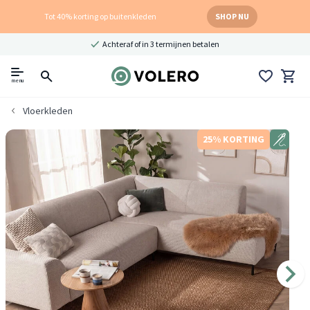
Tot 40% korting op buitenkleden
SHOP NU
Achteraf of in 3 termijnen betalen
menu
Vloerkleden
25% KORTING