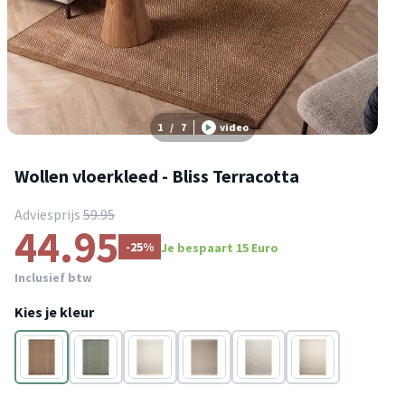
1
/
7
video
Wollen vloerkleed - Bliss Terracotta
Adviesprijs
59.95
44.95
-25%
Je bespaart 15 Euro
Inclusief btw
Kies je kleur
Terracotta
Groen
Crème
Beige
Beige
Wit