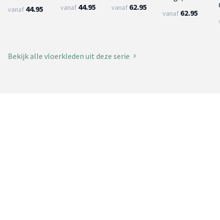
44.95
62.95
vanaf
vanaf
44.95
vanaf
62.95
vanaf
Bekijk alle vloerkleden uit deze serie