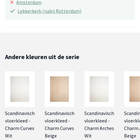
×
Amsterdam
Lekkerkerk (nabij Rotterdam)
Andere kleuren uit de serie
Scandinavisch
Scandinavisch
Scandinavisch
Scandi
vloerkleed -
vloerkleed -
vloerkleed -
vloerkl
Charm Curves
Charm Curves
Charm Arches
Charm 
Wit
Beige
Wit
Beige