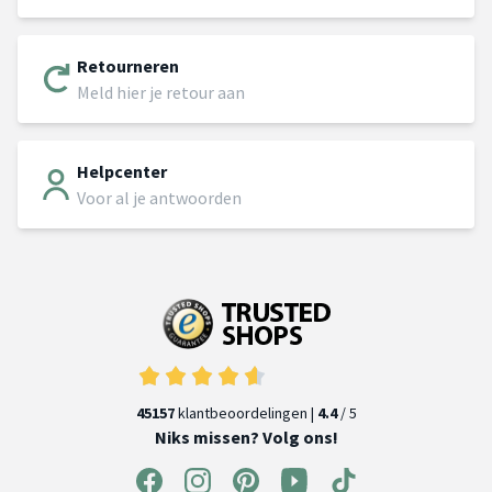
Retourneren
Meld hier je retour aan
Helpcenter
Voor al je antwoorden
45157
klantbeoordelingen |
4.4
/ 5
Niks missen? Volg ons!