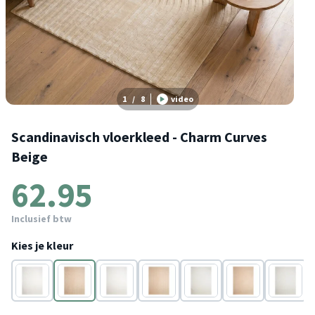
1
/
8
video
Scandinavisch vloerkleed - Charm Curves
Beige
62.95
Inclusief btw
Kies je kleur
Wit
Beige
Wit
Beige
Wit
Beige
Wit