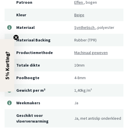
Patroon
Effen
,
bogen
Kleur
Beige
Materiaal
Synthetisch
,
polyester
Materiaal Backing
Rubber (TPR)
Productiemethode
Machinaal geweven
5% Korting?
Totale dikte
10mm
Poolhoogte
4-8mm
Gewicht per m²
1,40kg/m²
Weekmakers
Ja
Geschikt voor
Ja, met antislip onderkleed
vloerverwarming