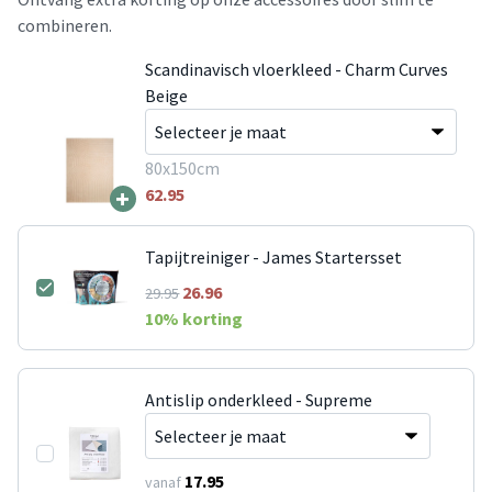
combineren.
Scandinavisch vloerkleed - Charm Curves
Beige
80x150cm
+
62.95
Tapijtreiniger - James Startersset
26.96
29.95
10
% korting
Antislip onderkleed - Supreme
17.95
vanaf