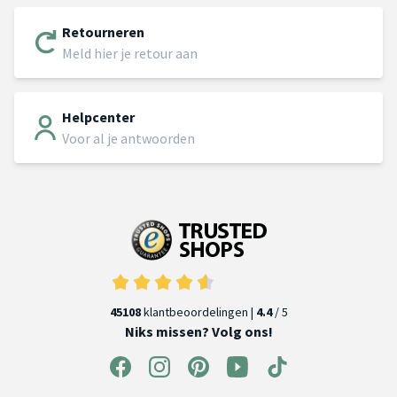
Retourneren
Meld hier je retour aan
Helpcenter
Voor al je antwoorden
45108
klantbeoordelingen |
4.4
/ 5
Niks missen? Volg ons!