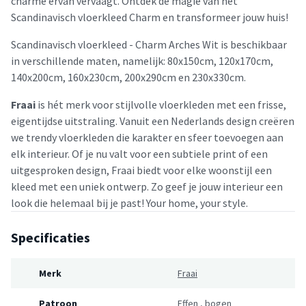
charme ervan vervaagt. Ontdek de magie van het
Scandinavisch vloerkleed Charm en transformeer jouw huis!
Scandinavisch vloerkleed - Charm Arches Wit is beschikbaar
in verschillende maten, namelijk: 80x150cm, 120x170cm,
140x200cm, 160x230cm, 200x290cm en 230x330cm.
Fraai
is hét merk voor stijlvolle vloerkleden met een frisse,
eigentijdse uitstraling. Vanuit een Nederlands design creëren
we trendy vloerkleden die karakter en sfeer toevoegen aan
elk interieur. Of je nu valt voor een subtiele print of een
uitgesproken design, Fraai biedt voor elke woonstijl een
kleed met een uniek ontwerp. Zo geef je jouw interieur een
look die helemaal bij je past! Your home, your style.
Specificaties
Merk
Fraai
Patroon
Effen
,
bogen