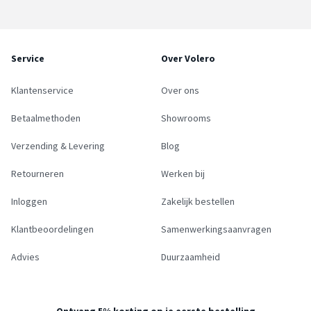
Service
Over Volero
Klantenservice
Over ons
Betaalmethoden
Showrooms
Verzending & Levering
Blog
Retourneren
Werken bij
Inloggen
Zakelijk bestellen
Klantbeoordelingen
Samenwerkingsaanvragen
Advies
Duurzaamheid
Ontvang 5% korting op je eerste bestelling