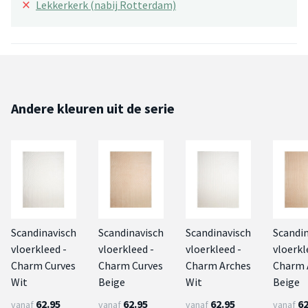
×
Lekkerkerk (nabij Rotterdam)
Andere kleuren uit de serie
Scandinavisch
Scandinavisch
Scandinavisch
Scandi
vloerkleed -
vloerkleed -
vloerkleed -
vloerkl
Charm Curves
Charm Curves
Charm Arches
Charm 
Wit
Beige
Wit
Beige
62.95
62.95
62.95
62
vanaf
vanaf
vanaf
vanaf