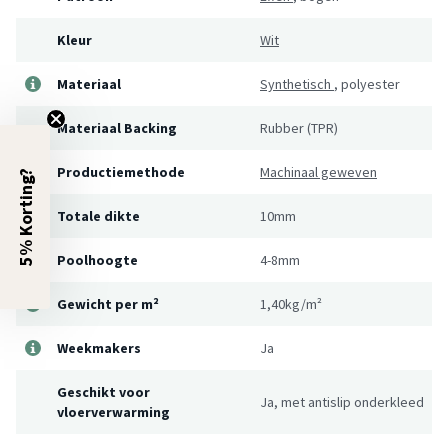
Kleur
Wit
Materiaal
Synthetisch
,
polyester
Materiaal Backing
Rubber (TPR)
Productiemethode
Machinaal geweven
5% Korting?
Totale dikte
10mm
Poolhoogte
4-8mm
Gewicht per m²
1,40kg/m²
Weekmakers
Ja
Geschikt voor
Ja, met antislip onderkleed
vloerverwarming