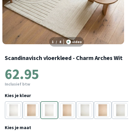
1
/
8
video
Scandinavisch vloerkleed - Charm Arches Wit
62.95
Inclusief btw
Kies je kleur
Wit
Beige
Wit
Beige
Wit
Beige
Wit
Kies je maat