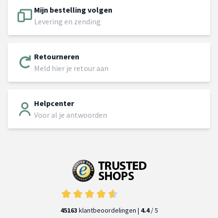
Mijn bestelling volgen
Levering en zending
Retourneren
Meld hier je retour aan
Helpcenter
Voor al je antwoorden
45163
klantbeoordelingen |
4.4
/ 5