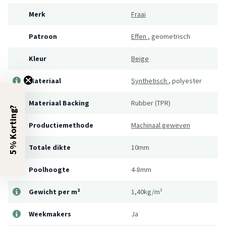
Merk
Fraai
Patroon
Effen
,
geometrisch
Kleur
Beige
Materiaal
Synthetisch
,
polyester
Materiaal Backing
Rubber (TPR)
5% Korting?
Productiemethode
Machinaal geweven
Totale dikte
10mm
Poolhoogte
4-8mm
Gewicht per m²
1,40kg/m²
Weekmakers
Ja