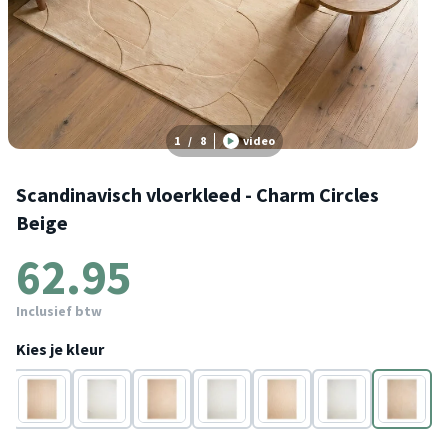
1
/
8
video
Scandinavisch vloerkleed - Charm Circles
Beige
62.95
Inclusief btw
Kies je kleur
Beige
Wit
Beige
Wit
Beige
Wit
Beige