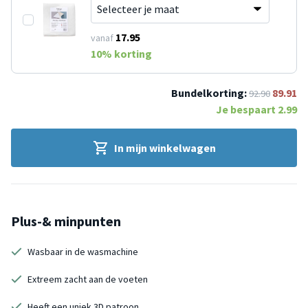
17.95
vanaf
10
% korting
Bundelkorting:
89.91
92.90
Je bespaart
2.99
In mijn winkelwagen
Plus-& minpunten
Wasbaar in de wasmachine
Extreem zacht aan de voeten
Heeft een uniek 3D patroon