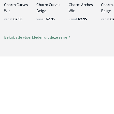
Charm Curves
Charm Curves
Charm Arches
Charm 
Wit
Beige
Wit
Beige
62.95
62.95
62.95
62
vanaf
vanaf
vanaf
vanaf
Bekijk alle vloerkleden uit deze serie