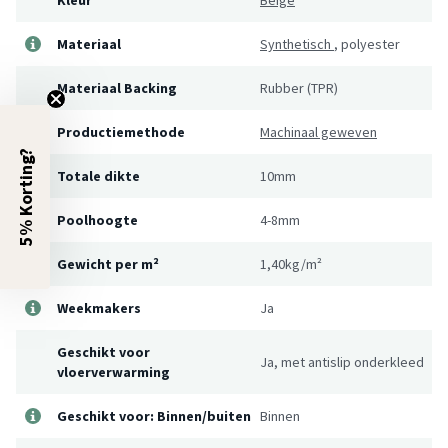
Materiaal
Synthetisch
,
polyester
Materiaal Backing
Rubber (TPR)
Productiemethode
Machinaal geweven
5% Korting?
Totale dikte
10mm
Poolhoogte
4-8mm
Gewicht per m²
1,40kg/m²
Weekmakers
Ja
Geschikt voor
Ja, met antislip onderkleed
vloerverwarming
Geschikt voor: Binnen/buiten
Binnen