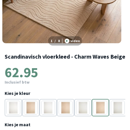
1
/
8
video
Scandinavisch vloerkleed - Charm Waves Beige
62.95
Inclusief btw
Kies je kleur
Wit
Beige
Wit
Beige
Wit
Beige
Wit
Kies je maat