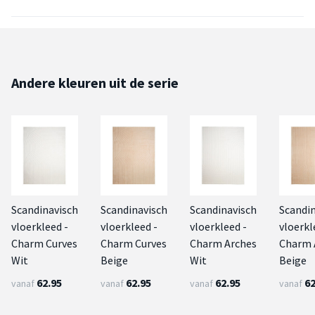
Andere kleuren uit de serie
Scandinavisch
Scandinavisch
Scandinavisch
Scandi
vloerkleed -
vloerkleed -
vloerkleed -
vloerkl
Charm Curves
Charm Curves
Charm Arches
Charm 
Wit
Beige
Wit
Beige
62.95
62.95
62.95
62
vanaf
vanaf
vanaf
vanaf