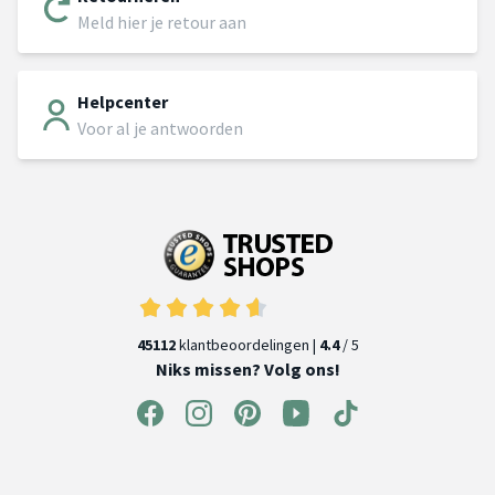
Meld hier je retour aan
Helpcenter
Voor al je antwoorden
45112
klantbeoordelingen |
4.4
/ 5
Niks missen? Volg ons!