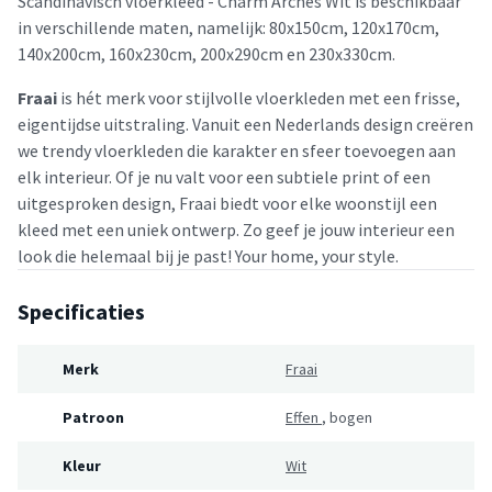
Scandinavisch vloerkleed - Charm Arches Wit is beschikbaar
in verschillende maten, namelijk: 80x150cm, 120x170cm,
140x200cm, 160x230cm, 200x290cm en 230x330cm.
Fraai
is hét merk voor stijlvolle vloerkleden met een frisse,
eigentijdse uitstraling. Vanuit een Nederlands design creëren
we trendy vloerkleden die karakter en sfeer toevoegen aan
elk interieur. Of je nu valt voor een subtiele print of een
uitgesproken design, Fraai biedt voor elke woonstijl een
kleed met een uniek ontwerp. Zo geef je jouw interieur een
look die helemaal bij je past! Your home, your style.
Specificaties
Merk
Fraai
Patroon
Effen
,
bogen
Kleur
Wit