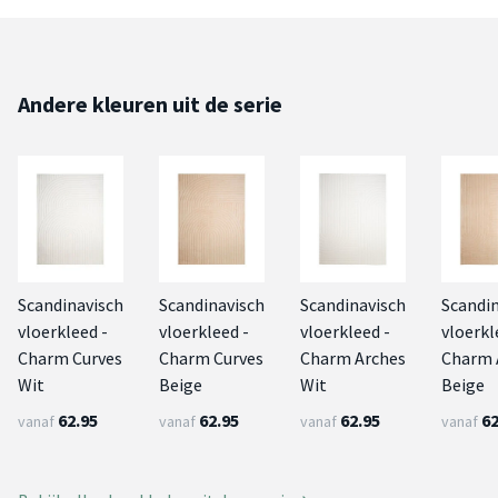
Andere kleuren uit de serie
Scandinavisch
Scandinavisch
Scandinavisch
Scandi
vloerkleed -
vloerkleed -
vloerkleed -
vloerkl
Charm Curves
Charm Curves
Charm Arches
Charm 
Wit
Beige
Wit
Beige
62.95
62.95
62.95
62
vanaf
vanaf
vanaf
vanaf