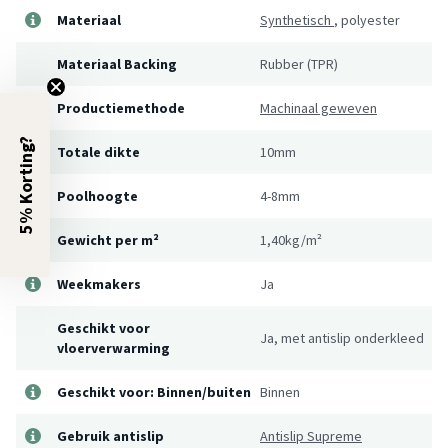
Materiaal
Synthetisch
,
polyester
Materiaal Backing
Rubber (TPR)
Productiemethode
Machinaal geweven
5% Korting?
Totale dikte
10mm
Poolhoogte
4-8mm
Gewicht per m²
1,40kg/m²
Weekmakers
Ja
Geschikt voor
Ja, met antislip onderkleed
vloerverwarming
Geschikt voor: Binnen/buiten
Binnen
Gebruik antislip
Antislip Supreme