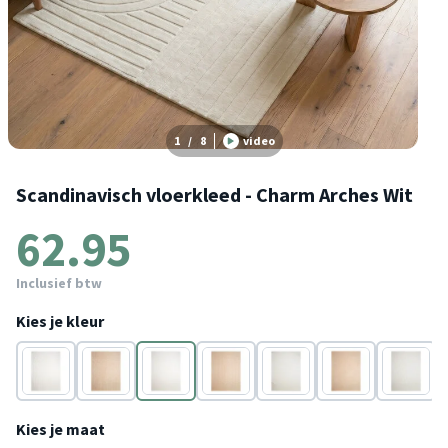
1
/
8
video
Scandinavisch vloerkleed - Charm Arches Wit
62.95
Inclusief btw
Kies je kleur
Wit
Beige
Wit
Beige
Wit
Beige
Wit
Kies je maat