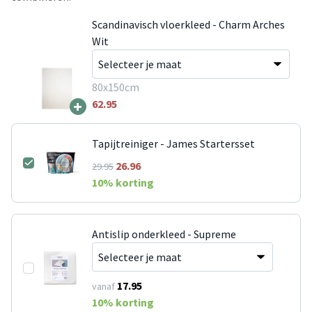
Scandinavisch vloerkleed - Charm Arches
Wit
80x150cm
+
62.95
Tapijtreiniger - James Startersset
26.96
29.95
10
% korting
Antislip onderkleed - Supreme
17.95
vanaf
10
% korting