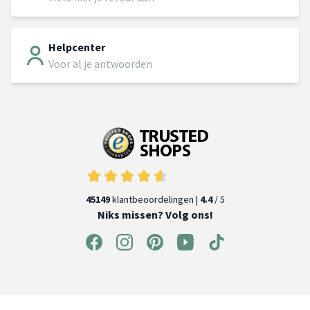
Helpcenter
Voor al je antwoorden
45149
klantbeoordelingen |
4.4
/ 5
Niks missen? Volg ons!