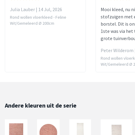
Julia Lauber | 14 Jul, 2026
Mooi kleed, nu n
stofzuigen met 
Rond wollen vloerkleed - Feline
Wit/Gemeleerd Ø 200cm
borstel. Dit is o
1ste was via he
grote tuinverbo
Peter Wilderom |
Rond wollen vloerk
Wit/Gemeleerd Ø 
Andere kleuren uit de serie