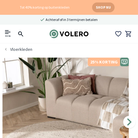
Tot 40% korting op buitenkleden
SHOP NU
Achteraf of in 3 termijnen betalen
menu
Vloerkleden
25% KORTING