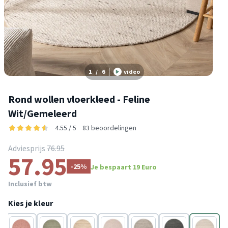
1
/
6
video
Rond wollen vloerkleed - Feline
Wit/Gemeleerd
4.55 / 5
83 beoordelingen
Adviesprijs
76.95
57.95
-25%
Je bespaart 19 Euro
Inclusief btw
Kies je kleur