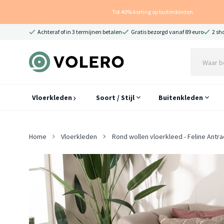
Tot 40% korting op buitenkleden
Achteraf of in 3 termijnen betalen
Gratis bezorgd vanaf 89 euro
2 sh
Vloerkleden
Soort / Stijl
Buitenkleden
Home
Vloerkleden
Rond wollen vloerkleed - Feline Ant