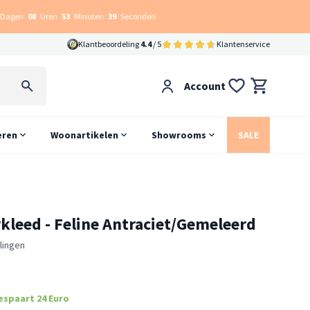
Dagen
08
Uren
53
Minuten
38
Seconden
Klantbeoordeling
4.4
/ 5
Klantenservice
Account
eren
Woonartikelen
Showrooms
SALE
kleed - Feline Antraciet/Gemeleerd
lingen
espaart 24 Euro