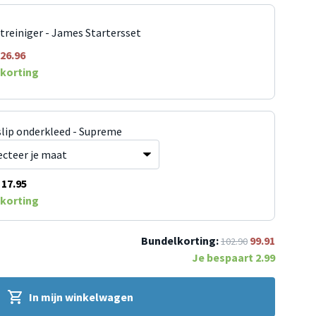
jtreiniger - James Startersset
26.96
korting
slip onderkleed - Supreme
17.95
korting
Bundelkorting:
99.91
102.90
Je bespaart
2.99
In mijn winkelwagen