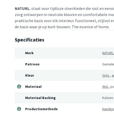
NATURL.
staat voor tijdloze vloerkleden die rust en eenv
zorg ontworpen in neutrale kleuren en comfortabele mat
praktische basis voor elk interieur. Functioneel, stijlvol 
de basis waar je op kunt bouwen. The essence of home.
Specificaties
Merk
NATURL
Patroon
Gemele
Kleur
Grijs
,
a
Materiaal
Wol
,
po
Materiaal Backing
Katoen
Productiemethode
Handg