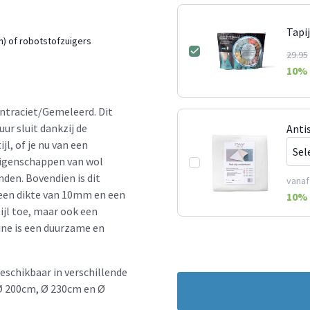
Tapi
n) of robotstofzuigers
29.95
10
% 
Antraciet/Gemeleerd. Dit
r sluit dankzij de
Anti
jl, of je nu van een
 eigenschappen van wol
den. Bovendien is dit
vanaf
t een dikte van 10mm en een
10
% 
ijl toe, maar ook een
ine is een duurzame en
eschikbaar in verschillende
Ø 200cm, Ø 230cm en Ø