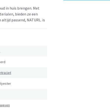
oud in huis brengen. Met
erialen, bieden ze een
en altijd passend, NATURL. is
.
erd
ntraciet
lyester
eweven