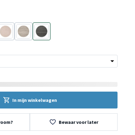
Roze
Bruin
Antraciet
In mijn winkelwagen
wroom?
Bewaar voor later