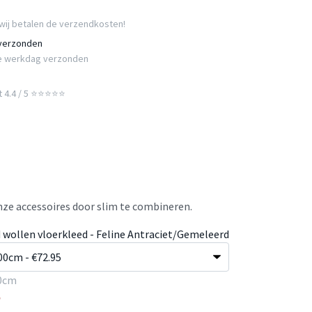
wij betalen de verzendkosten!
 verzonden
e werkdag verzonden
t 4.4 / 5 ⭐⭐⭐⭐⭐
ze accessoires door slim te combineren.
 wollen vloerkleed - Feline Antraciet/Gemeleerd
0cm
5