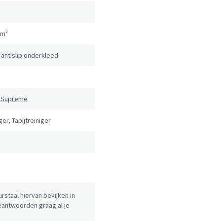
/m²
 antislip onderkleed
p Supreme
er, Tapijtreiniger
urstaal hiervan bekijken in
antwoorden graag al je