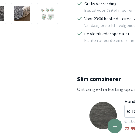
Gratis verzending
Bestel voor €89 of meer en 
Voor 23:00 besteld = direct
Vandaag besteld = volgend
De vloerkledenspecialist
Klanten beoordelen ons me
Slim combineren
Ontvang extra korting op on
Rond
Ø 10
+
72.9