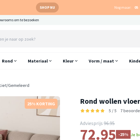
SHOP NU
Nog maar:
05
owrooms om te bezoeken
Rond
Materiaal
Kleur
Vorm / maat
Kind
raciet/Gemeleerd
Rond wollen vloer
25% KORTING
5 / 5
7 beoorde
Adviesprijs
96.95
72.95
-25%
Je b