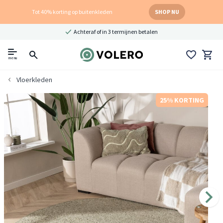
Tot 40% korting op buitenkleden
SHOP NU
Achteraf of in 3 termijnen betalen
menu
Vloerkleden
25% KORTING