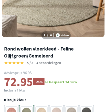
1
/
6
video
Rond wollen vloerkleed - Feline
Olijfgroen/Gemeleerd
5 / 5
4 beoordelingen
Adviesprijs
96.95
72.95
-25%
Je bespaart 24 Euro
Inclusief btw
Kies je kleur