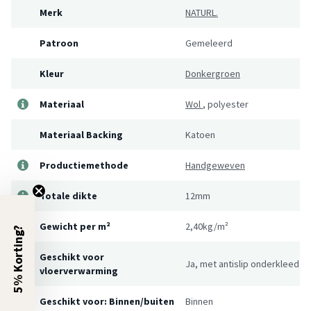
Merk
NATURL.
Patroon
Gemeleerd
Kleur
Donkergroen
Materiaal
Wol
,
polyester
Materiaal Backing
Katoen
Productiemethode
Handgeweven
Totale dikte
12mm
Gewicht per m²
2,40kg/m²
5% Korting?
Geschikt voor
Ja, met antislip onderkleed
vloerverwarming
Geschikt voor: Binnen/buiten
Binnen