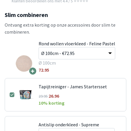
Klanten beoordelen ons met 4.4 / 5 ⭐⭐⭐⭐⭐
Slim combineren
Ontvang extra korting op onze accessoires door slim te
combineren.
Rond wollen vloerkleed - Feline Pastel
Ø 100cm
+
72.95
Tapijtreiniger - James Startersset
26.96
29.95
10
% korting
Antislip onderkleed - Supreme