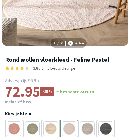
1
/
6
video
Rond wollen vloerkleed - Feline Pastel
3.8 / 5
5 beoordelingen
Adviesprijs
96.95
72.95
-25%
Je bespaart 24 Euro
Inclusief btw
Kies je kleur