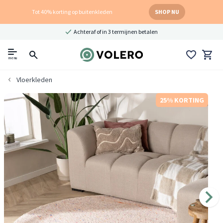
Tot 40% korting op buitenkleden
SHOP NU
Achteraf of in 3 termijnen betalen
menu
Vloerkleden
25% KORTING