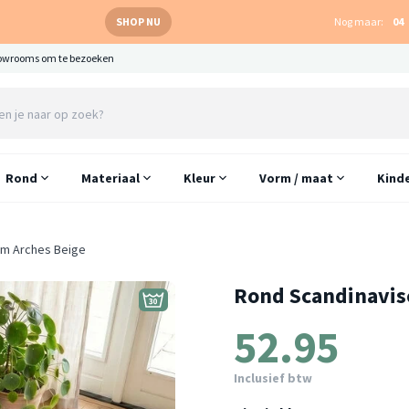
SHOP NU
Nog maar:
04
owrooms om te bezoeken
Rond
Materiaal
Kleur
Vorm / maat
Kind
rm Arches Beige
Rond Scandinavisc
52.95
Inclusief btw