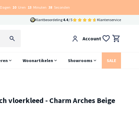
Dagen
10
Uren
13
Minuten
37
Seconden
Klantbeoordeling
4.4
/ 5
Klantenservice
Account
eren
Woonartikelen
Showrooms
SALE
h vloerkleed - Charm Arches Beige