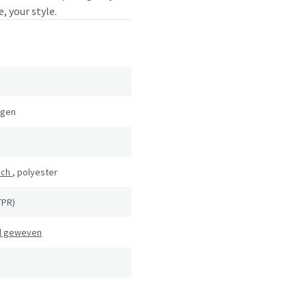
, your style.
gen
sch
,
polyester
TPR)
l geweven