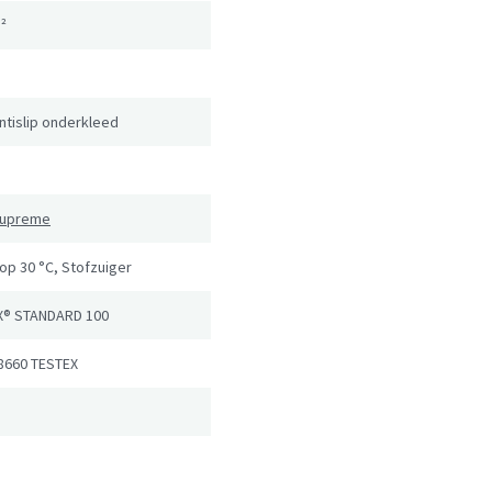
²
ntislip onderkleed
 Supreme
op 30 °C, Stofzuiger
X® STANDARD 100
8660 TESTEX