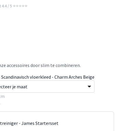
t 4.4 / 5 ⭐⭐⭐⭐⭐
ze accessoires door slim te combineren.
 Scandinavisch vloerkleed - Charm Arches Beige
cm
5
jtreiniger - James Startersset