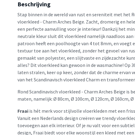
Beschrijving
Stap binnen in de wereld van rust en sereniteit met het 
vloerkleed - Charm Arches Beige. Zacht, dromerig en hel
een perfecte aanvulling voor je interieur! Dankzij het mi
neutrale kleur sluit dit vloerkleed namelijk naadloos aan 
patroon heeft een poolhoogte van 4 tot 8mm, en voegt e
textuur toe aan het vloerkleed, zonder het gevoel van rus
gemaakt van polyester, een slijtvaste en zijdezachte kun
alles? Dit vloerkleed kan gewoon in de wasmachine! Op 3
laten stralen, keer op keer, zonder dat de charme ervan 
van het Scandinavisch vloerkleed Charm en transformeer 
Rond Scandinavisch vloerkleed - Charm Arches Beige is be
maten, namelijk: Ø 80cm, Ø 100cm, Ø 120cm, Ø 160cm, Ø
Fraai
is hét merk voor stijlvolle vloerkleden met een friss
Vanuit een Nederlands design creëren we trendy vloerkled
toevoegen aan elk interieur. Of je nu valt voor een subtie
design, Fraai biedt voor elke woonstijl een kleed met een