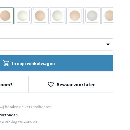
Beige
Wit
Beige
Wit
Beige
Wit
Beige
In mijn winkelwagen
wroom?
Bewaar voor later
wij betalen de verzendkosten!
 verzonden
e werkdag verzonden