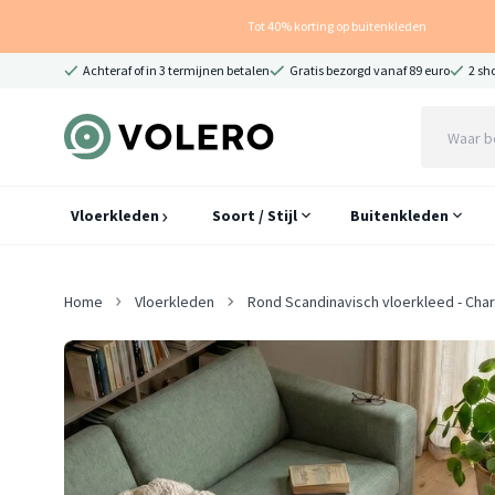
Tot 40% korting op buitenkleden
Achteraf of in 3 termijnen betalen
Gratis bezorgd vanaf 89 euro
2 sh
Vloerkleden
Soort / Stijl
Buitenkleden
Home
Vloerkleden
Rond Scandinavisch vloerkleed - Cha