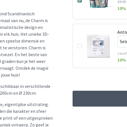
29.95
10
% 
Rond Scandinavisch
emaal van nu, de Charm is
nimalistische design en
Anti
in elk huis. Het unieke 3D-
en speelse dimensie en
t te verstoren. Charm is
vanaf
stvezel. En het beste van
10
% 
0 graden kun je het weer
vervaagt. Ontdek de magie
jouw huis!
schikbaar in verschillende
 200cm en Ø 230cm.
e, eigentijdse uitstraling.
en die karakter en sfeer
le print of een uitgesproken
 uniek ontwerp. Zo geef je