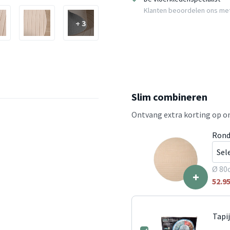
Klanten beoordelen ons me
+ 3
Slim combineren
Ontvang extra korting op on
Rond
Ø 80
+
52.9
Tapi