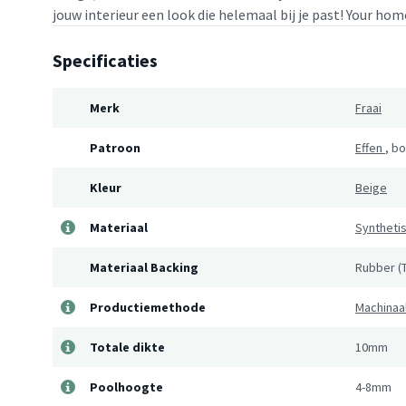
jouw interieur een look die helemaal bij je past! Your home
Specificaties
Merk
Fraai
Patroon
Effen
,
bo
Kleur
Beige
Materiaal
Syntheti
Materiaal Backing
Rubber (
Productiemethode
Machinaa
Totale dikte
10mm
Poolhoogte
4-8mm