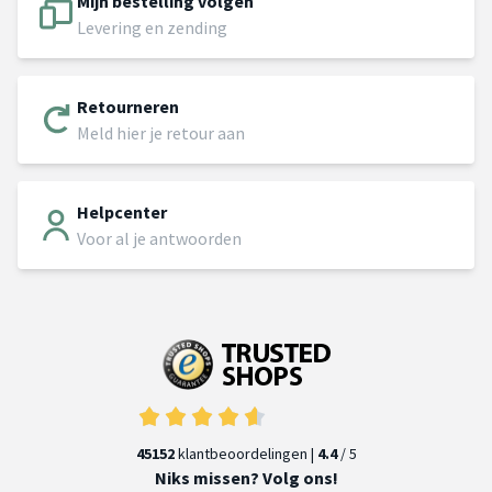
Mijn bestelling volgen
Levering en zending
Retourneren
Meld hier je retour aan
Helpcenter
Voor al je antwoorden
45152
klantbeoordelingen |
4.4
/ 5
Niks missen? Volg ons!