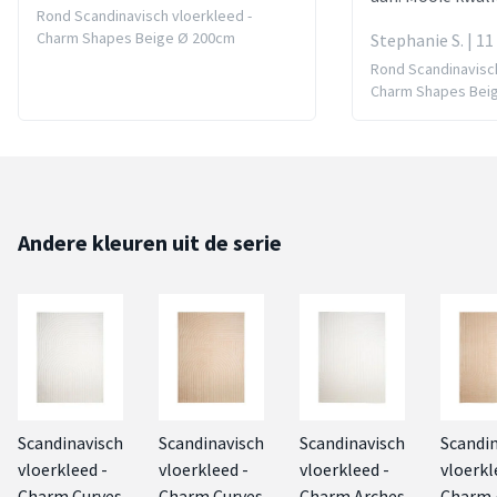
Rond Scandinavisch vloerkleed -
Charm Shapes Beige Ø 200cm
Stephanie S. | 11
Rond Scandinavisch
Charm Shapes Bei
Andere kleuren uit de serie
Scandinavisch
Scandinavisch
Scandinavisch
Scandi
vloerkleed -
vloerkleed -
vloerkleed -
vloerkl
Charm Curves
Charm Curves
Charm Arches
Charm 