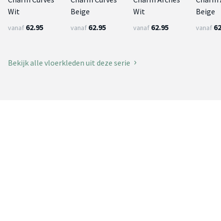
Wit
Beige
Wit
Beige
62.95
62.95
62.95
62
vanaf
vanaf
vanaf
vanaf
Bekijk alle vloerkleden uit deze serie