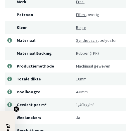
Merk
Fraai
Patroon
Effen
,
overig
Kleur
Beige
Materiaal
Synthetisch
,
polyester
Materiaal Backing
Rubber (TPR)
Productiemethode
Machinaal geweven
Totale dikte
10mm
Poolhoogte
4-8mm
Gewicht per m²
1,40kg/m²
Weekmakers
Ja
Geschikt voor