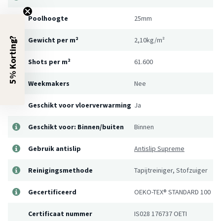
Poolhoogte
25mm
5% Korting?
Gewicht per m²
2,10kg/m²
Shots per m²
61.600
Weekmakers
Nee
Geschikt voor vloerverwarming
Ja
Geschikt voor: Binnen/buiten
Binnen
Gebruik antislip
Antislip Supreme
Reinigingsmethode
Tapijtreiniger, Stofzuiger
Gecertificeerd
OEKO-TEX® STANDARD 100
Certificaat nummer
IS028 176737 OETI