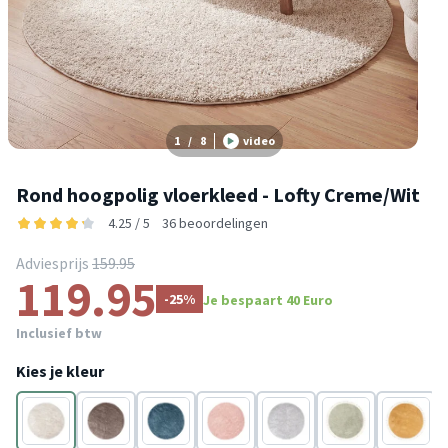
1
/
8
video
Rond hoogpolig vloerkleed - Lofty Creme/Wit
4.25 / 5
36 beoordelingen
Adviesprijs
159.95
119.95
-25%
Je bespaart 40 Euro
Inclusief btw
Kies je kleur