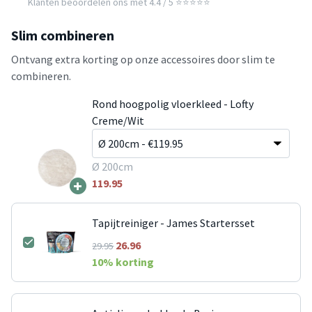
Klanten beoordelen ons met 4.4 / 5 ⭐⭐⭐⭐⭐
Slim combineren
Ontvang extra korting op onze accessoires door slim te
combineren.
Rond hoogpolig vloerkleed - Lofty
Creme/Wit
Ø 200cm
+
119.95
Tapijtreiniger - James Startersset
26.96
29.95
10
% korting