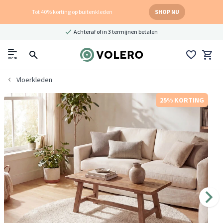
Tot 40% korting op buitenkleden
SHOP NU
Achteraf of in 3 termijnen betalen
menu
Vloerkleden
25% KORTING