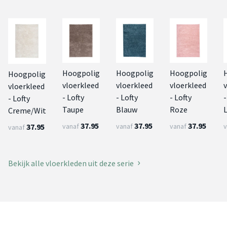
Hoogpolig
Hoogpolig
Hoogpolig
Hoogpolig
vloerkleed
vloerkleed
vloerkleed
vloerkleed
- Lofty
- Lofty
- Lofty
-
- Lofty
Taupe
Blauw
Roze
L
Creme/Wit
37.95
37.95
37.95
37.95
vanaf
vanaf
vanaf
v
vanaf
Bekijk alle vloerkleden uit deze serie