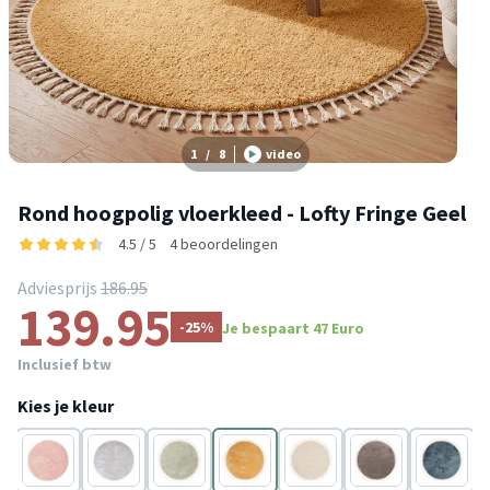
1
/
8
video
Rond hoogpolig vloerkleed - Lofty Fringe Geel
4.5 / 5
4 beoordelingen
Adviesprijs
186.95
139.95
-25%
Je bespaart 47 Euro
Inclusief btw
Kies je kleur