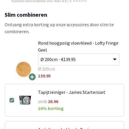
Klanten beoordelen ons met 4.4 / 5 ⭐⭐⭐⭐⭐
Slim combineren
Ontvang extra korting op onze accessoires door slim te
combineren.
Rond hoogpolig vloerkleed - Lofty Fringe
Geel
Ø 200cm
+
139.95
Tapijtreiniger - James Startersset
26.96
29.95
10
% korting