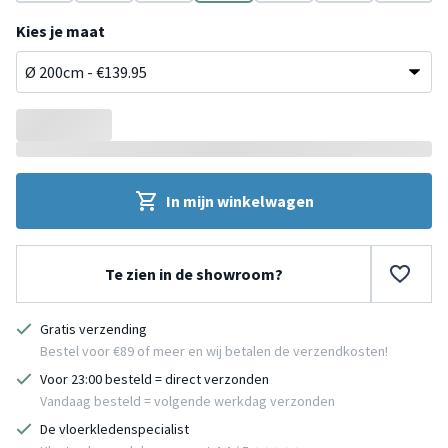
w
Roze
Grijs
Groen
Geel
Wit
Taupe
Blauw
Kies je maat
In mijn winkelwagen
Te zien in de showroom?
Gratis verzending
Bestel voor €89 of meer en wij betalen de verzendkosten!
Voor 23:00 besteld = direct verzonden
Vandaag besteld = volgende werkdag verzonden
De vloerkledenspecialist