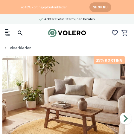
Tot 40% korting op buitenkleden
SHOP NU
Achteraf of in 3 termijnen betalen
menu
Vloerkleden
25% KORTING