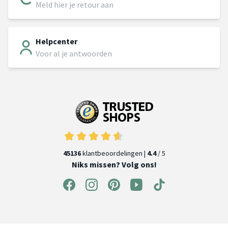
Meld hier je retour aan
Helpcenter
Voor al je antwoorden
45136
klantbeoordelingen |
4.4
/ 5
Niks missen? Volg ons!