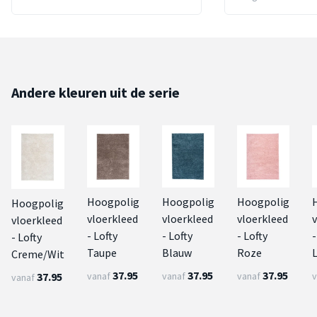
Andere kleuren uit de serie
Hoogpolig
Hoogpolig
Hoogpolig
Hoogpolig
vloerkleed
vloerkleed
vloerkleed
vloerkleed
- Lofty
- Lofty
- Lofty
-
- Lofty
Taupe
Blauw
Roze
L
Creme/Wit
37.95
37.95
37.95
37.95
vanaf
vanaf
vanaf
v
vanaf