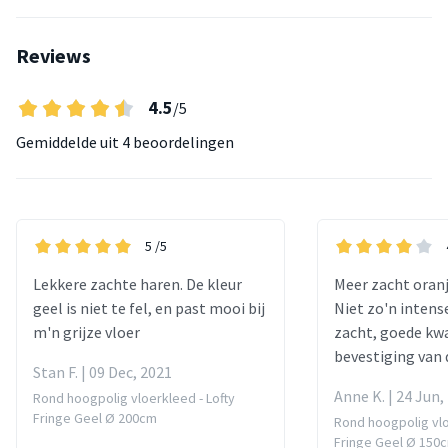
Reviews
4.5
/5
Gemiddelde uit
4 beoordelingen
5
/5
Lekkere zachte haren. De kleur
Meer zacht oranj
geel is niet te fel, en past mooi bij
Niet zo'n intense
m'n grijze vloer
zacht, goede kwa
bevestiging van 
Stan F. | 09 Dec, 2021
Anne K. | 24 Jun,
Rond hoogpolig vloerkleed - Lofty
Fringe Geel Ø 200cm
Rond hoogpolig vlo
Fringe Geel Ø 150