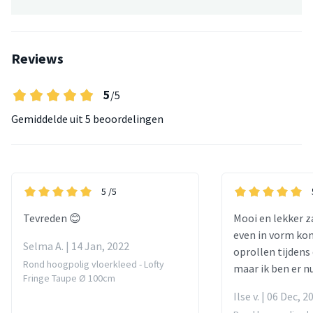
Reviews
5
/5
Gemiddelde uit
5 beoordelingen
5
/5
Tevreden 😊
Mooi en lekker z
even in vorm ko
Selma A. | 14 Jan, 2022
oprollen tijdens
Rond hoogpolig vloerkleed - Lofty
maar ik ben er nu
Fringe Taupe Ø 100cm
Ilse v. | 06 Dec, 2