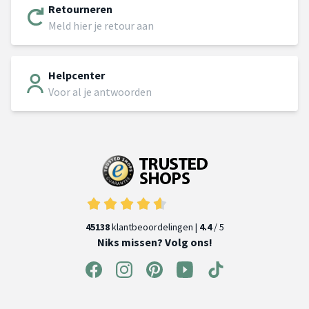
Retourneren
Meld hier je retour aan
Helpcenter
Voor al je antwoorden
45138
klantbeoordelingen |
4.4
/ 5
Niks missen? Volg ons!