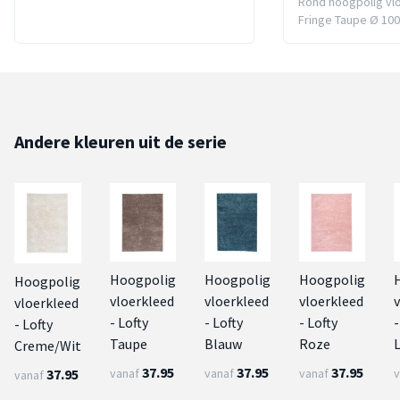
Rond hoogpolig vlo
Fringe Taupe Ø 10
Andere kleuren uit de serie
Hoogpolig
Hoogpolig
Hoogpolig
Hoogpolig
vloerkleed
vloerkleed
vloerkleed
vloerkleed
- Lofty
- Lofty
- Lofty
-
- Lofty
Taupe
Blauw
Roze
L
Creme/Wit
37.95
37.95
37.95
37.95
vanaf
vanaf
vanaf
v
vanaf