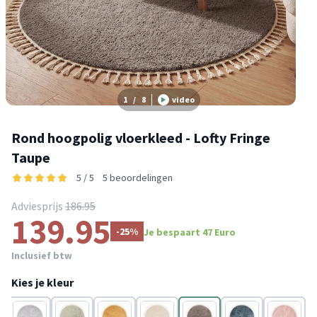
1
/
8
video
Rond hoogpolig vloerkleed - Lofty Fringe
Taupe
5 / 5
5 beoordelingen
Adviesprijs
186.95
139.95
-25%
Je bespaart 47 Euro
Inclusief btw
Kies je kleur