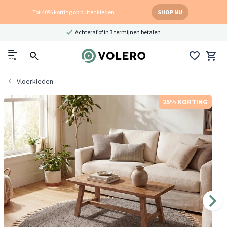
Tot 40% korting op buitenkleden
SHOP NU
Achteraf of in 3 termijnen betalen
menu
Vloerkleden
25% KORTING