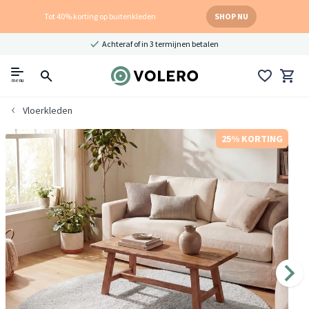
Tot 40% korting op buitenkleden
SHOP NU
Achteraf of in 3 termijnen betalen
menu
Vloerkleden
25% KORTING