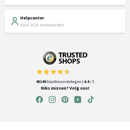
Helpcenter
Voor al je antwoorden
45149
klantbeoordelingen |
4.4
/ 5
Niks missen? Volg ons!