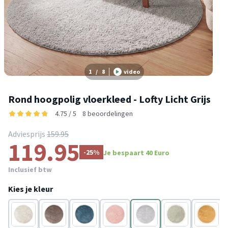
1
/
8
video
Rond hoogpolig vloerkleed - Lofty Licht Grijs
4.75 / 5
8 beoordelingen
Adviesprijs
159.95
119.95
-25%
Je bespaart 40 Euro
Inclusief btw
Kies je kleur