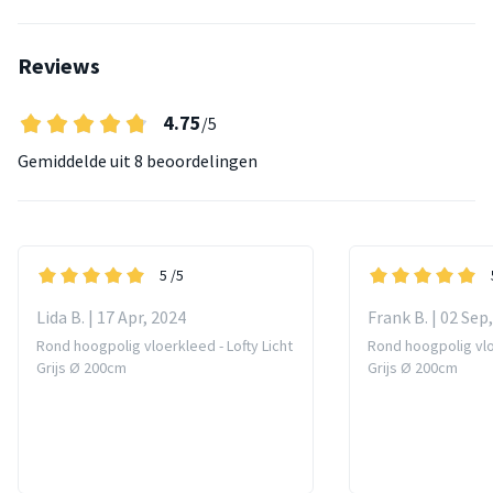
Reviews
4.75
/5
Gemiddelde uit
8 beoordelingen
5
/5
Lida B. | 17 Apr, 2024
Frank B. | 02 Sep
Rond hoogpolig vloerkleed - Lofty Licht
Rond hoogpolig vloe
Grijs Ø 200cm
Grijs Ø 200cm