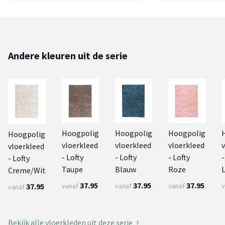
Andere kleuren uit de serie
Hoogpolig
Hoogpolig
Hoogpolig
Hoogpolig
vloerkleed
vloerkleed
vloerkleed
vloerkleed
- Lofty
- Lofty
- Lofty
-
- Lofty
Taupe
Blauw
Roze
L
Creme/Wit
37.95
37.95
37.95
37.95
vanaf
vanaf
vanaf
v
vanaf
Bekijk alle vloerkleden uit deze serie