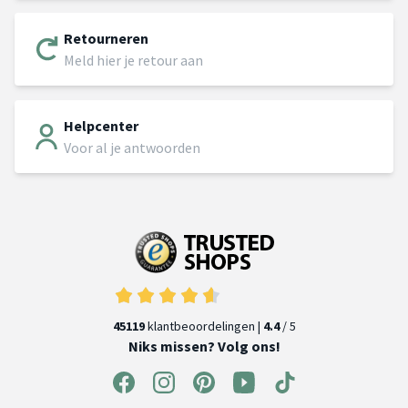
Retourneren
Meld hier je retour aan
Helpcenter
Voor al je antwoorden
45119
klantbeoordelingen |
4.4
/ 5
Niks missen? Volg ons!