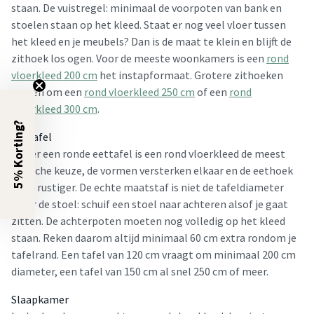
staan. De vuistregel: minimaal de voorpoten van bank en
stoelen staan op het kleed. Staat er nog veel vloer tussen
het kleed en je meubels? Dan is de maat te klein en blijft de
zithoek los ogen. Voor de meeste woonkamers is een
rond
vloerkleed 200 cm
het instapformaat. Grotere zithoeken
vragen om een
rond vloerkleed 250 cm
of een
rond
vloerkleed 300 cm
.
5% Korting?
Eettafel
Onder een ronde eettafel is een rond vloerkleed de meest
logische keuze, de vormen versterken elkaar en de eethoek
oogt rustiger. De echte maatstaf is niet de tafeldiameter
maar de stoel: schuif een stoel naar achteren alsof je gaat
zitten. De achterpoten moeten nog volledig op het kleed
staan. Reken daarom altijd minimaal 60 cm extra rondom je
tafelrand. Een tafel van 120 cm vraagt om minimaal 200 cm
diameter, een tafel van 150 cm al snel 250 cm of meer.
Slaapkamer