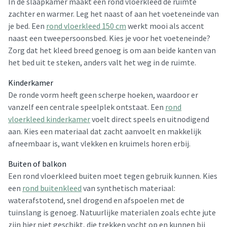
In de slaapkamer maakt een rond vloerkleed de ruimte
zachter en warmer. Leg het naast of aan het voeteneinde van
je bed. Een
rond vloerkleed 150 cm
werkt mooi als accent
naast een tweepersoonsbed. Kies je voor het voeteneinde?
Zorg dat het kleed breed genoeg is om aan beide kanten van
het bed uit te steken, anders valt het weg in de ruimte.
Kinderkamer
De ronde vorm heeft geen scherpe hoeken, waardoor er
vanzelf een centrale speelplek ontstaat. Een
rond
vloerkleed kinderkamer
voelt direct speels en uitnodigend
aan. Kies een materiaal dat zacht aanvoelt en makkelijk
afneembaar is, want vlekken en kruimels horen erbij.
Buiten of balkon
Een rond vloerkleed buiten moet tegen gebruik kunnen. Kies
een
rond buitenkleed
van synthetisch materiaal:
waterafstotend, snel drogend en afspoelen met de
tuinslang is genoeg. Natuurlijke materialen zoals echte jute
zijn hier niet geschikt, die trekken vocht op en kunnen bij