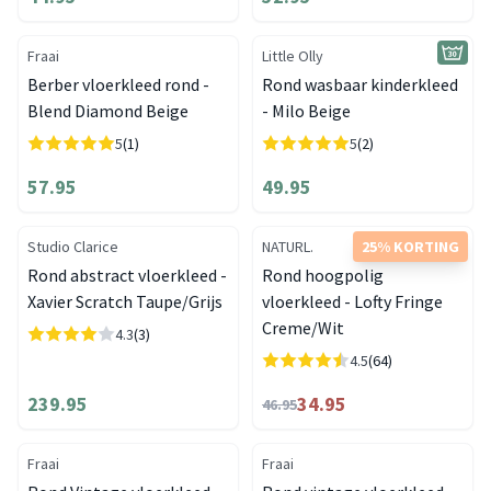
Fraai
Little Olly
Berber vloerkleed rond -
Rond wasbaar kinderkleed
Blend Diamond Beige
- Milo Beige
5
(1)
5
(2)
57.95
49.95
Studio Clarice
NATURL.
25% KORTING
Rond abstract vloerkleed -
Rond hoogpolig
Xavier Scratch Taupe/Grijs
vloerkleed - Lofty Fringe
Creme/Wit
4.3
(3)
4.5
(64)
239.95
34.95
46.95
Fraai
Fraai