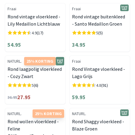
Fraai
Fraai
Rond vintage vloerkleed -
Rond vintage buitenkleed
Lily Medaillon Lichtblauw
- Santo Medaillon Groen
4.9
(17)
5
(5)
54.95
34.95
NATURL.
25% KORTING
Fraai
Rond laagpolig vloerkleed
Rond Vintage vloerkleed -
- Cozy Zwart
Lago Grijs
5
(6)
4.8
(91)
27.95
59.95
36.95
NATURL.
25% KORTING
NATURL.
Rond wollen vloerkleed -
Rond Shaggy vloerkleed -
Feline
Blaze Groen