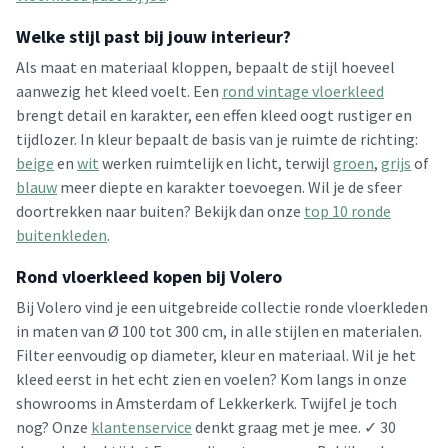
Welke stijl past bij jouw interieur?
Als maat en materiaal kloppen, bepaalt de stijl hoeveel
aanwezig het kleed voelt. Een
rond vintage vloerkleed
brengt detail en karakter, een effen kleed oogt rustiger en
tijdlozer. In kleur bepaalt de basis van je ruimte de richting:
beige
en
wit
werken ruimtelijk en licht, terwijl
groen
,
grijs
of
blauw
meer diepte en karakter toevoegen. Wil je de sfeer
doortrekken naar buiten? Bekijk dan onze
top 10 ronde
buitenkleden
.
Rond vloerkleed kopen bij Volero
Bij Volero vind je een uitgebreide collectie ronde vloerkleden
in maten van Ø 100 tot 300 cm, in alle stijlen en materialen.
Filter eenvoudig op diameter, kleur en materiaal. Wil je het
kleed eerst in het echt zien en voelen? Kom langs in onze
showrooms in Amsterdam of Lekkerkerk. Twijfel je toch
nog? Onze
klantenservice
denkt graag met je mee. ✓ 30