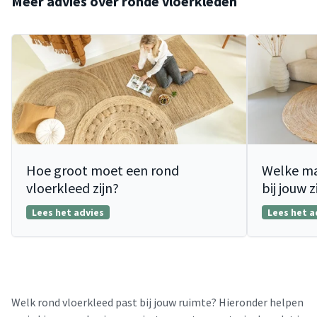
Meer advies over ronde vloerkleden
Hoe groot moet een rond
Welke ma
vloerkleed zijn?
bij jouw 
Lees het advies
Lees het a
Welk rond vloerkleed past bij jouw ruimte? Hieronder helpen