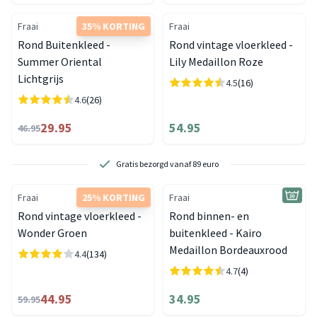
Fraai
35% KORTING
Fraai
Rond Buitenkleed -
Rond vintage vloerkleed -
Summer Oriental
Lily Medaillon Roze
Lichtgrijs
4.5
(16)
4.6
(26)
29.95
54.95
46.95
2 showrooms om te bezoeken
Fraai
25% KORTING
Fraai
Rond vintage vloerkleed -
Rond binnen- en
Wonder Groen
buitenkleed - Kairo
Medaillon Bordeauxrood
4.4
(134)
4.7
(4)
44.95
34.95
59.95