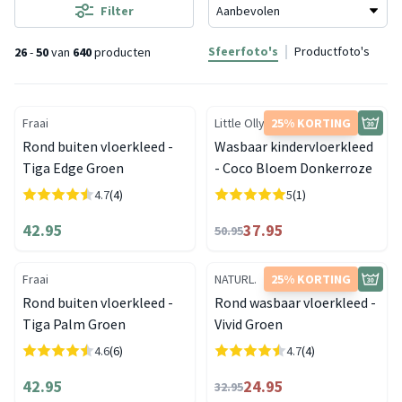
Filter
Sfeerfoto's
Productfoto's
26
-
50
van
640
producten
Fraai
Little Olly
25% KORTING
Rond buiten vloerkleed -
Wasbaar kindervloerkleed
Tiga Edge Groen
- Coco Bloem Donkerroze
4.7
(4)
5
(1)
42.95
37.95
50.95
Fraai
NATURL.
25% KORTING
Rond buiten vloerkleed -
Rond wasbaar vloerkleed -
Tiga Palm Groen
Vivid Groen
4.6
(6)
4.7
(4)
42.95
24.95
32.95