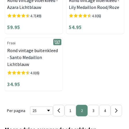
Rond Vintage vloerkleed -
Rond vintage vloerkleed -
Azara Lichtblauw
Lily Medaillon Rood/Roze
4.7
(49)
4.8
(6)
59.95
54.95
Fraai
Rond vintage buitenkleed
- Santo Medaillon
Lichtblauw
4.8
(6)
34.95
Per pagina
1
2
3
4