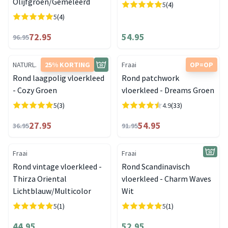
Olijfgroen/Gemeleerd
5
(4)
5
(4)
72.95
54.95
96.95
NATURL.
25% KORTING
Fraai
OP=OP
Rond laagpolig vloerkleed
Rond patchwork
- Cozy Groen
vloerkleed - Dreams Groen
5
(3)
4.9
(33)
27.95
54.95
36.95
91.95
Fraai
Fraai
Rond vintage vloerkleed -
Rond Scandinavisch
Thirza Oriental
vloerkleed - Charm Waves
Lichtblauw/Multicolor
Wit
5
(1)
5
(1)
44.95
52.95