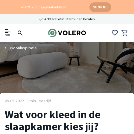
Tot 40% korting op buitenkleden
SHOP NU
Achteraf of in 3 termijnen betalen
menu
Wooninspiratie
09-05-2022 · 3 min. leestijd
Wat voor kleed in de
slaapkamer kies jij?