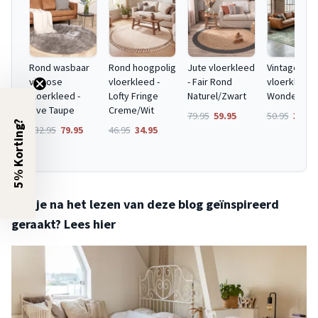
Rond wasbaar
Rond hoogpolig
Jute vloerkleed
Vintage
viscose
vloerkleed -
- Fair Rond
vloerkleed -
vloerkleed -
Lofty Fringe
Naturel/Zwart
Wonder Gro
Vive Taupe
Creme/Wit
79.95
59.95
50.95
37.95
5% Korting?
132.95
79.95
46.95
34.95
Ben je na het lezen van deze blog geïnspireerd
geraakt? Lees hier