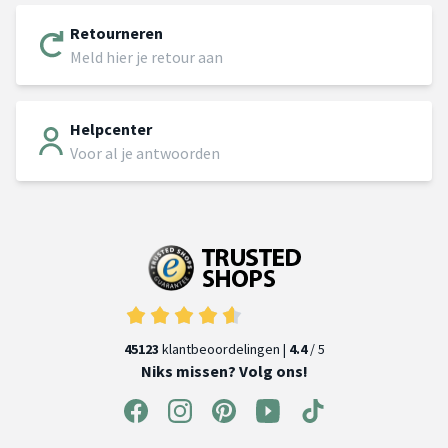
Retourneren
Meld hier je retour aan
Helpcenter
Voor al je antwoorden
45123
klantbeoordelingen |
4.4
/ 5
Niks missen? Volg ons!