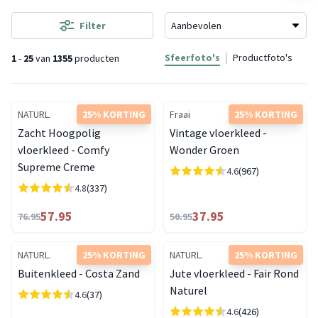
Filter
Sfeerfoto's
Productfoto's
1
-
25
van
1355
producten
NATURL.
25% KORTING
Fraai
25% KORTING
Zacht Hoogpolig
Vintage vloerkleed -
vloerkleed - Comfy
Wonder Groen
Supreme Creme
4.6
(967)
4.8
(337)
57.95
37.95
76.95
50.95
NATURL.
25% KORTING
NATURL.
25% KORTING
Buitenkleed - Costa Zand
Jute vloerkleed - Fair Rond
Naturel
4.6
(37)
4.6
(426)