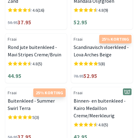
Zand
Mandala Olijfgroen
4.6
(16)
4.8
(9)
37.95
52.95
50.95
Fraai
Fraai
25% KORTING
Rond jute buitenkleed -
Scandinavisch vloerkleed -
Mavi Stripes Creme/Bruin
Lova Arches Beige
4.8
(5)
5
(8)
44.95
52.95
70.95
Fraai
25% KORTING
Fraai
Buitenkleed - Summer
Binnen- en buitenkleed -
Swirl Terra
Kairo Medaillon
Creme/Meerkleurig
5
(3)
4.8
(5)
37.95
42.95
50.95