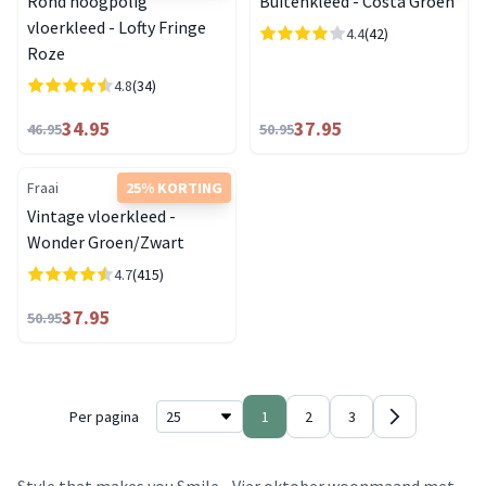
Rond hoogpolig
Buitenkleed - Costa Groen
vloerkleed - Lofty Fringe
4.4
(42)
Roze
4.8
(34)
34.95
37.95
46.95
50.95
Fraai
25% KORTING
Vintage vloerkleed -
Wonder Groen/Zwart
4.7
(415)
37.95
50.95
Per pagina
1
2
3