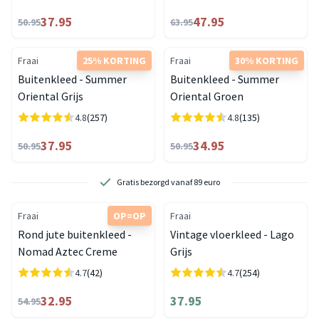
37.95
47.95
50.95
63.95
Fraai
25% KORTING
Fraai
30% KORTING
Buitenkleed - Summer
Buitenkleed - Summer
Oriental Grijs
Oriental Groen
4.8
(257)
4.8
(135)
37.95
34.95
50.95
50.95
Gratis bezorgd vanaf 89 euro
Fraai
OP=OP
Fraai
Rond jute buitenkleed -
Vintage vloerkleed - Lago
Nomad Aztec Creme
Grijs
4.7
(42)
4.7
(254)
32.95
37.95
54.95