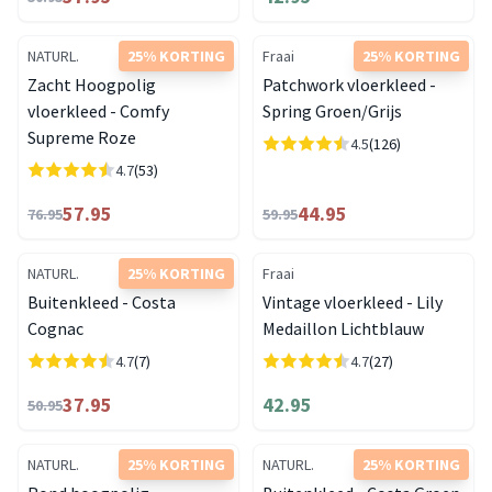
NATURL.
25% KORTING
Fraai
25% KORTING
Zacht Hoogpolig
Patchwork vloerkleed -
vloerkleed - Comfy
Spring Groen/Grijs
Supreme Roze
4.5
(126)
4.7
(53)
57.95
44.95
76.95
59.95
NATURL.
25% KORTING
Fraai
Buitenkleed - Costa
Vintage vloerkleed - Lily
Cognac
Medaillon Lichtblauw
4.7
(7)
4.7
(27)
37.95
42.95
50.95
NATURL.
25% KORTING
NATURL.
25% KORTING