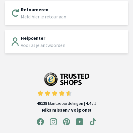
Retourneren
Meld hier je retour aan
Helpcenter
Voor al je antwoorden
45125
klantbeoordelingen |
4.4
/ 5
Niks missen? Volg ons!