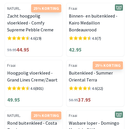
NATURL.
25% KORTING
Fraai
Zacht hoogpolig
Binnen- en buitenkleed -
vloerkleed - Comfy
Kairo Medaillon
Supreme Pebble Creme
Bordeauxrood
4.6
(19)
4.8
(7)
44.95
42.95
59.95
Fraai
Fraai
25% KORTING
Hoogpolig vloerkleed -
Buitenkleed - Summer
Grand Lines Creme/Zwart
Oriental Terra
4.6
(801)
4.6
(22)
49.95
37.95
50.95
NATURL.
25% KORTING
Fraai
Rond buitenkleed - Costa
Wasbare loper - Domingo