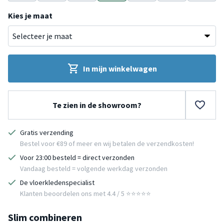
cotta
Groen
Grijs
Terracotta
Grijs
Blauw
Roze
Grijs
Kies je maat
In mijn winkelwagen
Te zien in de showroom?
Gratis verzending
Bestel voor €89 of meer en wij betalen de verzendkosten!
Voor 23:00 besteld = direct verzonden
Vandaag besteld = volgende werkdag verzonden
De vloerkledenspecialist
Klanten beoordelen ons met 4.4 / 5 ⭐⭐⭐⭐⭐
Slim combineren