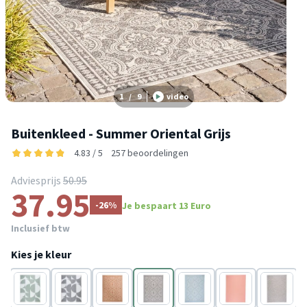
1
/
9
video
Buitenkleed - Summer Oriental Grijs
4.83 / 5
257 beoordelingen
Adviesprijs
50.95
37.95
-26%
Je bespaart 13 Euro
Inclusief btw
Kies je kleur