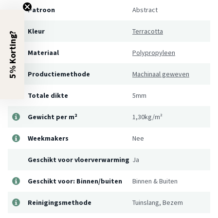
Patroon
Abstract
Kleur
Terracotta
5% Korting?
Materiaal
Polypropyleen
Productiemethode
Machinaal geweven
Totale dikte
5mm
Gewicht per m²
1,30kg/m²
Weekmakers
Nee
Geschikt voor vloerverwarming
Ja
Geschikt voor: Binnen/buiten
Binnen & Buiten
Reinigingsmethode
Tuinslang, Bezem