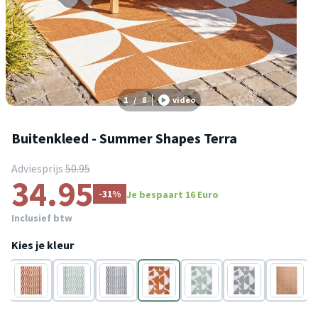
1
/
8
video
Buitenkleed - Summer Shapes Terra
Adviesprijs
50.95
34.95
-31%
Je bespaart 16 Euro
Inclusief btw
Kies je kleur
Terracotta
Groen
Grijs
Terracotta
Groen
Grijs
Terracott
G