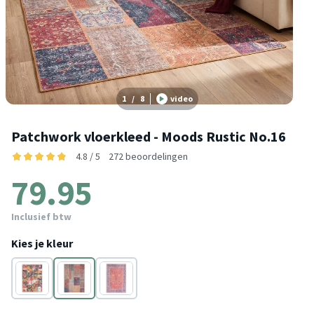
1
/
8
video
Patchwork vloerkleed - Moods Rustic No.16
4.8 / 5
272 beoordelingen
79.95
Inclusief btw
Kies je kleur
Multicolor
Multicolor
Multicolor