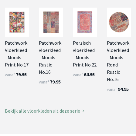
Patchwork
Patchwork
Perzisch
Patchwork
Vloerkleed
vloerkleed
vloerkleed
Vloerkleed
- Moods
- Moods
- Moods
- Moods
Print No.17
Rustic
Print No.22
Rond
No.16
Rustic
79.95
64.95
vanaf
vanaf
No.16
79.95
vanaf
94.95
vanaf
Bekijk alle vloerkleden uit deze serie