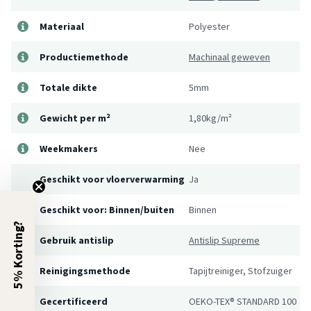
Materiaal
Polyester
Productiemethode
Machinaal geweven
Totale dikte
5mm
Gewicht per m²
1,80kg/m²
Weekmakers
Nee
Geschikt voor vloerverwarming
Ja
Geschikt voor: Binnen/buiten
Binnen
5% Korting?
Gebruik antislip
Antislip Supreme
Reinigingsmethode
Tapijtreiniger, Stofzuiger
Gecertificeerd
OEKO-TEX® STANDARD 100