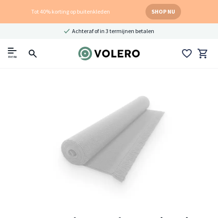
Tot 40% korting op buitenkleden
SHOP NU
Achteraf of in 3 termijnen betalen
menu