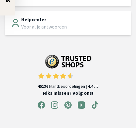
Helpcenter
Voor al je antwoorden
45136
klantbeoordelingen |
4.4
/ 5
Niks missen? Volg ons!