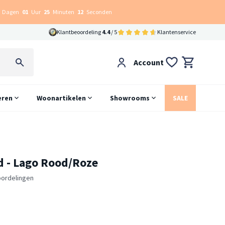
Dagen
01
Uur
25
Minuten
11
Seconden
Klantbeoordeling
4.4
/ 5
Klantenservice
Account
eren
Woonartikelen
Showrooms
SALE
d - Lago Rood/Roze
oordelingen