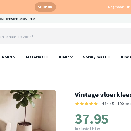
SHOP NU
Nog maar:
05
owrooms om te bezoeken
Rond
Materiaal
Kleur
Vorm / maat
Kind
Vintage vloerklee
4.84 / 5
100 be
37.95
Inclusief btw