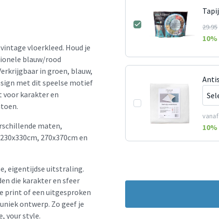
Tapi
29.95
10
% 
 vintage vloerkleed. Houd je
tionele blauw/rood
erkrijgbaar in groen, blauw,
Anti
design met dit speelse motief
t voor karakter en
atoen.
vanaf
erschillende maten,
10
% 
 230x330cm, 270x370cm en
e, eigentijdse uitstraling.
en die karakter en sfeer
le print of een uitgesproken
 uniek ontwerp. Zo geef je
, your style.