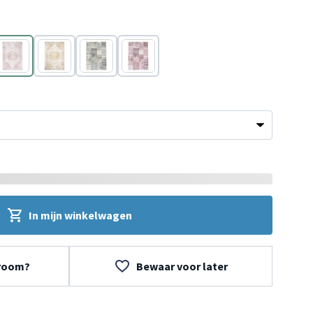
Roze
Geel
Grijs
Roze
In mijn winkelwagen
wroom?
Bewaar voor later