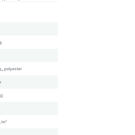
e
n
,
polyester
n
kt
g/m²