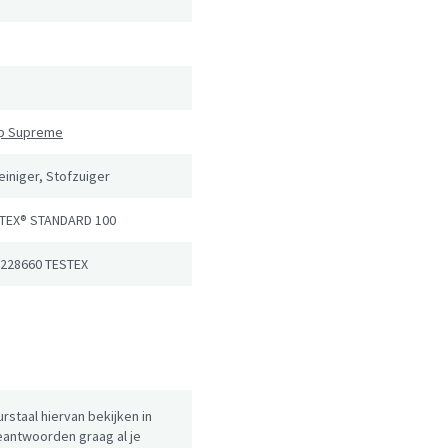
n
ip Supreme
reiniger, Stofzuiger
TEX® STANDARD 100
 228660 TESTEX
urstaal hiervan bekijken in
antwoorden graag al je