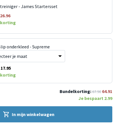
jtreiniger - James Startersset
26.96
korting
slip onderkleed - Supreme
17.95
korting
Bundelkorting:
64.91
67.90
Je bespaart
2.99
In mijn winkelwagen