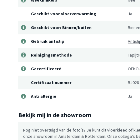
Weekmakers
Nee
Geschikt voor vloerverwarming
Ja
Geschikt voor: Binnen/buiten
Binne
Gebruik antislip
Antisl
Reinigingsmethode
Tapijt
Gecertificeerd
OEKO-
Certificaat nummer
BJ028
Anti allergie
Ja
Bekijk mij in de showroom
Nog niet overtuigd van de foto’s? Je kunt dit vloerkleed of kle
onze showroom in Amsterdam & Rotterdam. Onze collega's be