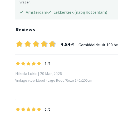
vragen.
Amsterdam
Lekkerkerk (nabij Rotterdam)
Reviews
4.84
/5
Gemiddelde uit
100 be
5
/5
Nikola Lukic | 20 Mar, 2026
Vintage vloerkleed - Lago Rood/Roze 140x200cm
5
/5