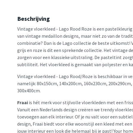
Beschrijving
Vintage vloerkleed - Lago Rood Roze is een pastelkleurig
van vintage medaillon designs, maar niet zo van de tradi
combinatie? Dan is de Lago collectie de beste uitkomst! V
grijs en roze is dit een sprekende collectie. Het vintage 
zorgen voor een klassieke uitstraling. De pasteltint zorg
subtiliteit. Het vloerkleed is gemaakt van polyester en k
Vintage vloerkleed - Lago Rood/Roze is beschikbaar in v
namelijk: 80x150cm, 140x200cm, 160x230cm, 200x290cm,
300x400cm.
Fraai
is hét merk voor stijlvolle vloerkleden met een friss
Vanuit een Nederlands design creëren we trendy vloerkled
toevoegen aan elk interieur. Of je nu valt voor een subtie
design, Fraai biedt voor elke woonstijl een kleed met een
jouw interieur een look die helemaal bij je past! Your home