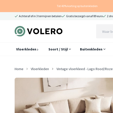
Tot 40% korting op buitenkleden
Achteraf of in 3 termijnen betalen
Gratis bezorgd vanaf 89 euro
2 sh
Vloerkleden
Soort / Stijl
Buitenkleden
Home
Vloerkleden
Vintage vloerkleed - Lago Rood/Roze