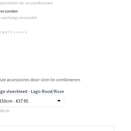
wij betalen de verzendkosten!
 verzonden
e werkdag verzonden
t 4.4 / 5 ⭐⭐⭐⭐⭐
ze accessoires door slim te combineren.
age vloerkleed - Lago Rood/Roze
50cm
5