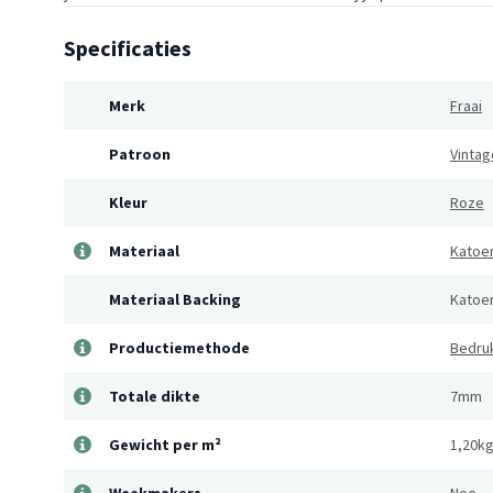
Specificaties
Merk
Fraai
Patroon
Vintag
Kleur
Roze
Materiaal
Katoe
Materiaal Backing
Katoe
Productiemethode
Bedru
Totale dikte
7mm
Gewicht per m²
1,20k