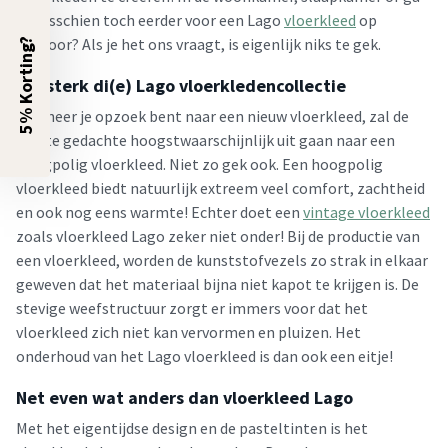
je misschien toch eerder voor een Lago
vloerkleed
op
kantoor? Als je het ons vraagt, is eigenlijk niks te gek.
5% Korting?
Oersterk di(e) Lago vloerkledencollectie
Wanneer je opzoek bent naar een nieuw vloerkleed, zal de
eerste gedachte hoogstwaarschijnlijk uit gaan naar een
hoogpolig vloerkleed. Niet zo gek ook. Een hoogpolig
vloerkleed biedt natuurlijk extreem veel comfort, zachtheid
en ook nog eens warmte! Echter doet een
vintage vloerkleed
zoals vloerkleed Lago zeker niet onder! Bij de productie van
een vloerkleed, worden de kunststofvezels zo strak in elkaar
geweven dat het materiaal bijna niet kapot te krijgen is. De
stevige weefstructuur zorgt er immers voor dat het
vloerkleed zich niet kan vervormen en pluizen. Het
onderhoud van het Lago vloerkleed is dan ook een eitje!
Net even wat anders dan vloerkleed Lago
Met het eigentijdse design en de pasteltinten is het