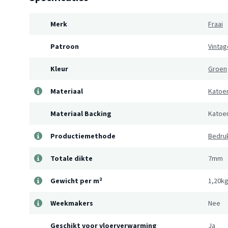
Merk
Fraai
Patroon
Vintag
Kleur
Groen
Materiaal
Katoe
Materiaal Backing
Katoe
Productiemethode
Bedru
Totale dikte
7mm
Gewicht per m²
1,20k
Weekmakers
Nee
Geschikt voor vloerverwarming
Ja