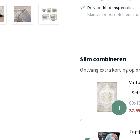
De vloerkledenspecialist
Klanten beoordelen ons me
Slim combineren
Ontvang extra korting op on
Vint
80x1
+
37.9
Tapi