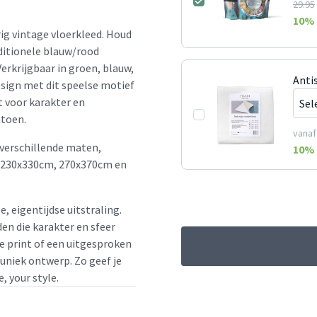
29.95
10
% 
ig vintage vloerkleed. Houd
aditionele blauw/rood
erkrijgbaar in groen, blauw,
Anti
design met dit speelse motief
t voor karakter en
atoen.
vanaf
 verschillende maten,
10
% 
 230x330cm, 270x370cm en
e, eigentijdse uitstraling.
en die karakter en sfeer
le print of een uitgesproken
 uniek ontwerp. Zo geef je
, your style.