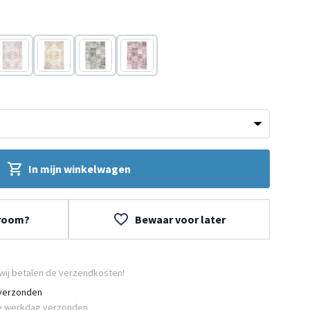
Roze
Geel
Grijs
Roze
In mijn winkelwagen
wroom?
Bewaar voor later
wij betalen de verzendkosten!
 verzonden
e werkdag verzonden