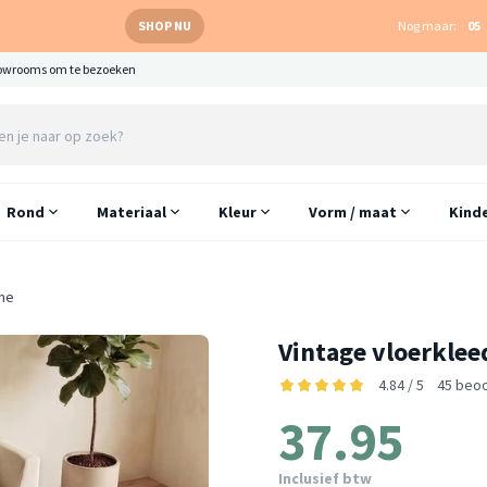
SHOP NU
Nog maar:
05
owrooms om te bezoeken
Rond
Materiaal
Kleur
Vorm / maat
Kind
me
Vintage vloerklee
4.84 / 5
45 beo
37.95
Inclusief btw