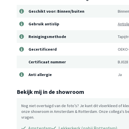
Geschikt voor: Binnen/buiten
Binne
Gebruik antislip
Antisl
Reinigingsmethode
Tapijt
Gecertificeerd
OEKO-
Certificaat nummer
BJ028
Anti allergie
Ja
Bekijk mij in de showroom
Nog niet overtuigd van de foto’s? Je kunt dit vloerkleed of kle
onze showroom in Amsterdam & Rotterdam. Onze collega's be
vragen.
Amsterdam
Lekkerkerk (nabij Rotterdam)