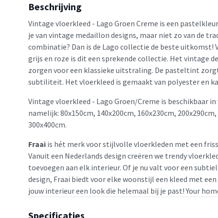
Beschrijving
Vintage vloerkleed - Lago Groen Creme is een pastelkleur
je van vintage medaillon designs, maar niet zo van de tr
combinatie? Dan is de Lago collectie de beste uitkomst! V
grijs en roze is dit een sprekende collectie. Het vintage 
zorgen voor een klassieke uitstraling. De pasteltint zorg
subtiliteit. Het vloerkleed is gemaakt van polyester en k
Vintage vloerkleed - Lago Groen/Creme is beschikbaar in
namelijk: 80x150cm, 140x200cm, 160x230cm, 200x290cm,
300x400cm.
Fraai
is hét merk voor stijlvolle vloerkleden met een friss
Vanuit een Nederlands design creëren we trendy vloerkled
toevoegen aan elk interieur. Of je nu valt voor een subtie
design, Fraai biedt voor elke woonstijl een kleed met een
jouw interieur een look die helemaal bij je past! Your home
Specificaties