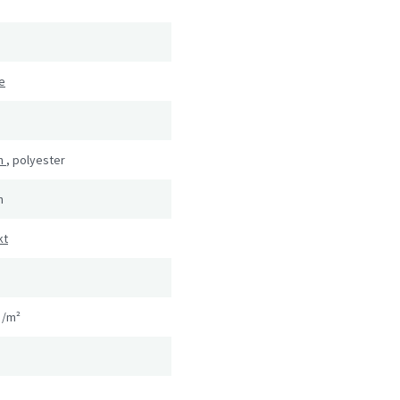
e
n
,
polyester
n
kt
g/m²