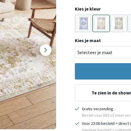
Kies je kleur
Blauw
Groen
Grijs
Kies je maat
Te zien in de sho
Gratis verzending
Bestel voor €89 of meer en 
Voor 23:00 besteld = direct
Vandaag besteld = volgend