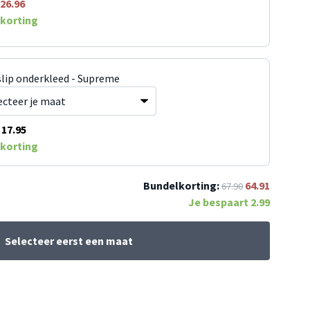
26.96
korting
slip onderkleed - Supreme
17.95
korting
Bundelkorting:
64.91
67.90
Je bespaart
2.99
Selecteer eerst een maat