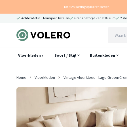
Tot 40% korting op buitenkleden
Achteraf of in 3 termijnen betalen
Gratis bezorgd vanaf 89 euro
2 sh
Vloerkleden
Soort / Stijl
Buitenkleden
Home
Vloerkleden
Vintage vloerkleed - Lago Groen/Cre