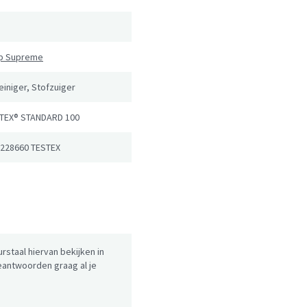
n
ip Supreme
reiniger, Stofzuiger
TEX® STANDARD 100
 228660 TESTEX
urstaal hiervan bekijken in
antwoorden graag al je