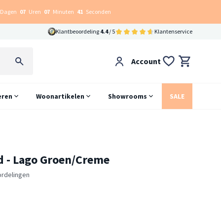
Dagen
07
Uren
07
Minuten
40
Seconden
Klantbeoordeling
4.4
/ 5
Klantenservice
Account
eren
Woonartikelen
Showrooms
SALE
d - Lago Groen/Creme
ordelingen