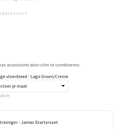
t 4.4 / 5 ⭐⭐⭐⭐⭐
ze accessoires door slim te combineren.
age vloerkleed - Lago Groen/Creme
50cm
5
jtreiniger - James Startersset