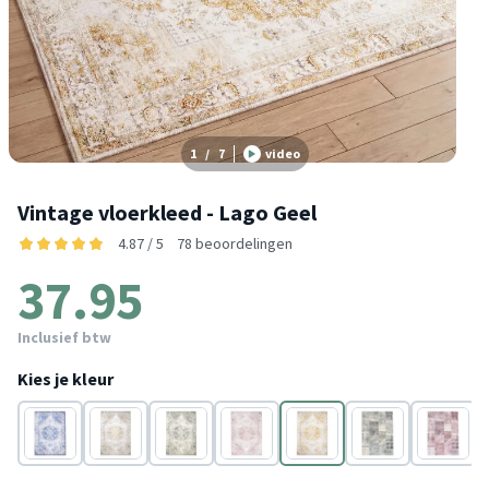
1
/
7
video
Vintage vloerkleed - Lago Geel
4.87 / 5
78 beoordelingen
37.95
Inclusief btw
Kies je kleur
Blauw
Groen
Grijs
Roze
Geel
Grijs
Roze