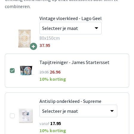
combineren.
Vintage vloerkleed - Lago Geel
80x150cm
+
37.95
Tapijtreiniger - James Startersset
26.96
29.95
10
% korting
Antislip onderkleed - Supreme
17.95
vanaf
10
% korting