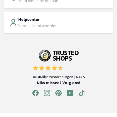
Meld hier je retour aan
Helpcenter
Voor al je antwoorden
45146
klantbeoordelingen |
4.4
/ 5
Niks missen? Volg ons!