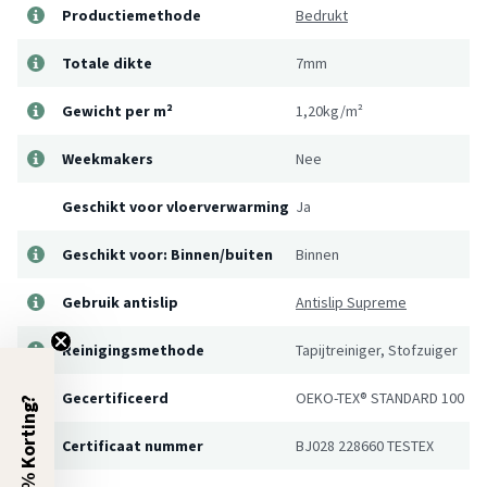
Productiemethode
Bedrukt
Totale dikte
7mm
Gewicht per m²
1,20kg/m²
Weekmakers
Nee
Geschikt voor vloerverwarming
Ja
Geschikt voor: Binnen/buiten
Binnen
Gebruik antislip
Antislip Supreme
Reinigingsmethode
Tapijtreiniger, Stofzuiger
Gecertificeerd
OEKO-TEX® STANDARD 100
5% Korting?
Certificaat nummer
BJ028 228660 TESTEX