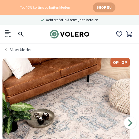
Tot 40% korting op buitenkleden
SHOP NU
Achteraf of in 3 termijnen betalen
menu
Vloerkleden
OP=OP