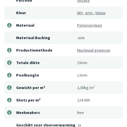
Patroon
Vintage
Kleur
Wit
,
grijs
,
blauw
Materiaal
Polypropyleen
Materiaal Backing
Jute
Productiemethode
Machinaal geweven
Totale dikte
15mm
Poolhoogte
12mm
Gewicht per m²
2,00kg/m²
Shots per m²
224.000
Weekmakers
Nee
Geschikt voor vloerverwarming
Ja