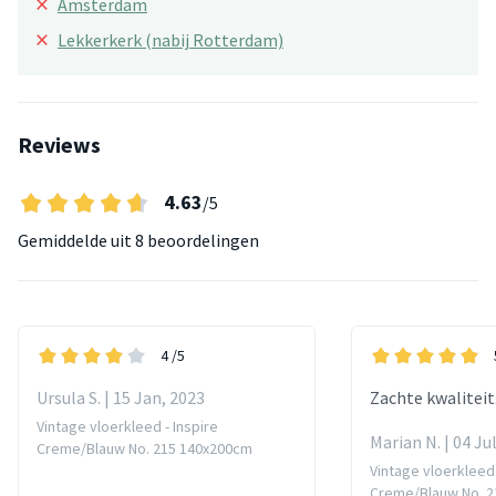
×
Amsterdam
×
Lekkerkerk (nabij Rotterdam)
Reviews
4.63
/5
Gemiddelde uit
8 beoordelingen
4
/5
Ursula S. | 15 Jan, 2023
Zachte kwaliteit
Vintage vloerkleed - Inspire
Marian N. | 04 Ju
Creme/Blauw No. 215 140x200cm
Vintage vloerkleed 
Creme/Blauw No. 