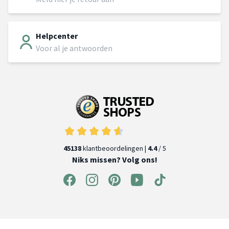
Helpcenter
Voor al je antwoorden
45138
klantbeoordelingen |
4.4
/ 5
Niks missen? Volg ons!