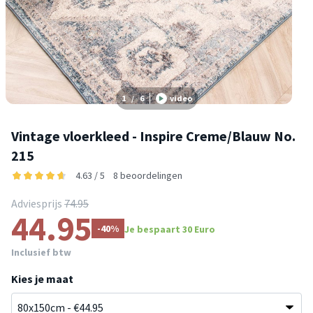
1
/
6
video
Vintage vloerkleed - Inspire Creme/Blauw No.
215
4.63 / 5
8 beoordelingen
Adviesprijs
74.95
44.95
-40%
Je bespaart 30 Euro
Inclusief btw
Kies je maat