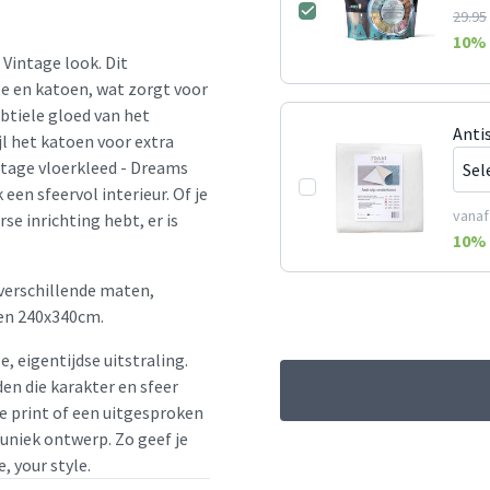
29.95
10
% 
Vintage look. Dit
le en katoen, wat zorgt voor
btiele gloed van het
Anti
jl het katoen voor extra
ntage vloerkleed - Dreams
een sfeervol interieur. Of je
vanaf
se inrichting hebt, er is
10
% 
 verschillende maten,
en 240x340cm.
e, eigentijdse uitstraling.
en die karakter en sfeer
le print of een uitgesproken
 uniek ontwerp. Zo geef je
, your style.