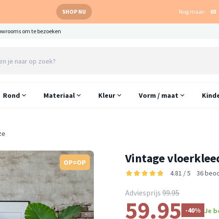
SHOP NU
Nog maar:
03
owrooms om te bezoeken
Rond
Materiaal
Kleur
Vorm / maat
Kind
ze
Vintage vloerklee
OP=OP
4.81 / 5
36 beo
Adviesprijs
99.95
59.95
-40%
Je b