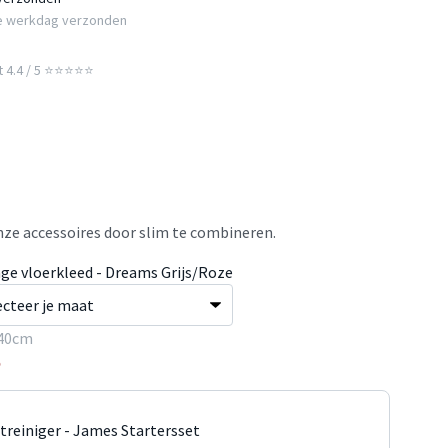
e werkdag verzonden
t 4.4 / 5 ⭐⭐⭐⭐⭐
ze accessoires door slim te combineren.
age vloerkleed - Dreams Grijs/Roze
40cm
5
jtreiniger - James Startersset