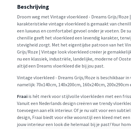
Beschrijving
Droom weg met Vintage vloerkleed - Dreams Grijs/Roze | 
karakteristieke vintage vloerkleed is gemaakt van chenil
een luxueus en comfortabel gevoel onder je voeten. De su
chenille geeft het vloerkleed een levendig karakter, terwi
stevigheid zorgt. Met het eigentijdse patroon van het Vi
Grijs/Roze | Vintage look vloerkleed creëer je gemakkelijk 
nu een klassiek, industriële, landelijke, moderne of Ooster
altijd een Dreams vloerkleed die bij jou past.
Vintage vloerkleed - Dreams Grijs/Roze is beschikbaar in
namelijk: 70x140cm, 140x200cm, 160x240cm, 200x290cm 
Fraai
is hét merk voor stijlvolle vloerkleden met een friss
Vanuit een Nederlands design creëren we trendy vloerkled
toevoegen aan elk interieur. Of je nu valt voor een subtie
design, Fraai biedt voor elke woonstijl een kleed met een
jouw interieur een look die helemaal bij je past! Your home