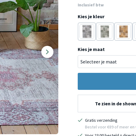
Inclusief btw
Kies je kleur
Grijs
Groen
Geel
Kies je maat
Te zien in de sho
Gratis verzending
Bestel voor €89 of meer en 
Voor 23:00 besteld = direct