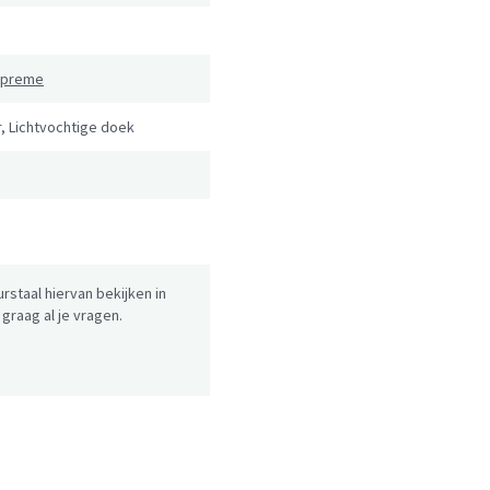
Supreme
, Lichtvochtige doek
urstaal hiervan bekijken in
raag al je vragen.