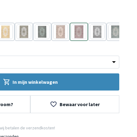
Geel
Groen
Grijs
Bruin
Grijs
Grijs
Turquoise
Antr
In mijn winkelwagen
wroom?
Bewaar voor later
wij betalen de verzendkosten!
 verzonden