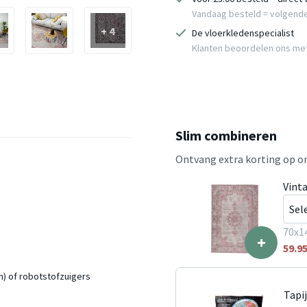
Vandaag besteld = volgend
+ 4
De vloerkledenspecialist
Klanten beoordelen ons me
Slim combineren
Ontvang extra korting op on
Vint
70x1
+
59.9
n) of robotstofzuigers
Tapi