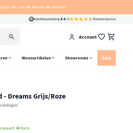
Dagen
15
Uren
43
Minuten
30
Seconden
Klantbeoordeling
4.4
/ 5
Klantenservice
Account
eren
Woonartikelen
Showrooms
SALE
d - Dreams Grijs/Roze
ordelingen
espaart 40 Euro