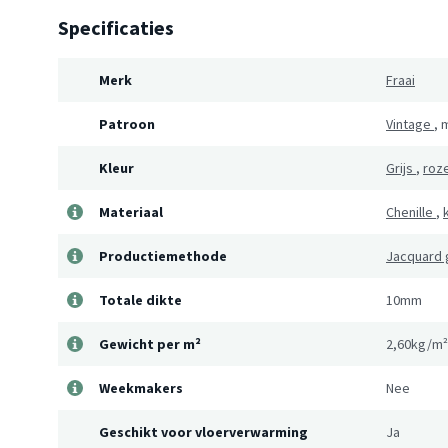
Specificaties
Merk
Fraai
Patroon
Vintage
,
m
Kleur
Grijs
,
roz
Materiaal
Chenille
,
Productiemethode
Jacquard
Totale dikte
10mm
Gewicht per m²
2,60kg/m²
Weekmakers
Nee
Geschikt voor vloerverwarming
Ja