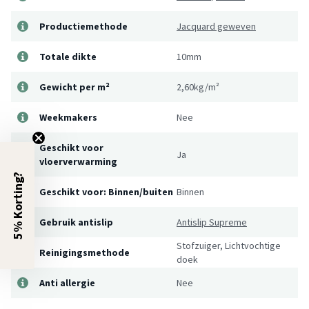
Productiemethode
Jacquard geweven
Totale dikte
10mm
Gewicht per m²
2,60kg/m²
Weekmakers
Nee
Geschikt voor
Ja
vloerverwarming
5% Korting?
Geschikt voor: Binnen/buiten
Binnen
Gebruik antislip
Antislip Supreme
Stofzuiger, Lichtvochtige
Reinigingsmethode
doek
Anti allergie
Nee