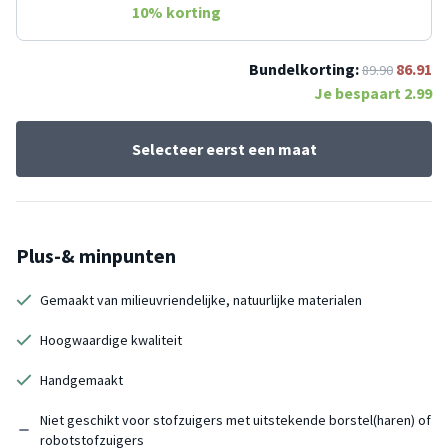
10
% korting
Bundelkorting:
86.91
89.90
Je bespaart
2.99
Selecteer eerst een maat
Plus-& minpunten
Gemaakt van milieuvriendelijke, natuurlijke materialen
Hoogwaardige kwaliteit
Handgemaakt
Niet geschikt voor stofzuigers met uitstekende borstel(haren) of
robotstofzuigers