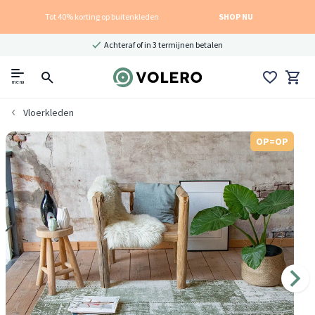
Tot 40% korting op buitenkleden
SHOP NU
Achteraf of in 3 termijnen betalen
menu
Vloerkleden
OP=OP