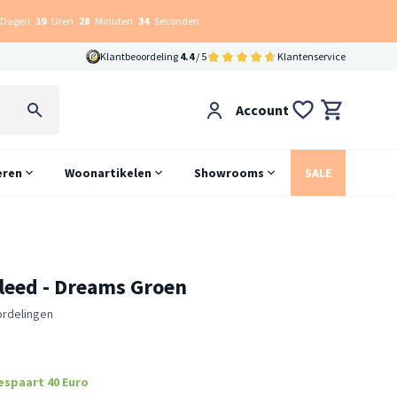
Dagen
19
Uren
28
Minuten
33
Seconden
Klantbeoordeling
4.4
/ 5
Klantenservice
Account
eren
Woonartikelen
Showrooms
SALE
leed - Dreams Groen
ordelingen
espaart 40 Euro