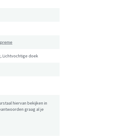
Supreme
, Lichtvochtige doek
urstaal hiervan bekijken in
antwoorden graag al je