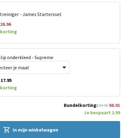
jtreiniger - James Startersset
26.96
korting
slip onderkleed - Supreme
17.95
korting
Bundelkorting:
86.91
89.90
Je bespaart
2.99
In mijn winkelwagen