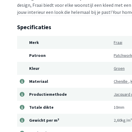
design, Fraai biedt voor elke woonstijl een kleed met een
jouw interieur een look die helemaal bij je past! Your home
Specificaties
Merk
Fraai
Patroon
Patchwor
Kleur
Groen
Materiaal
Chenille
,
Productiemethode
Jacquard
Totale dikte
10mm
Gewicht per m²
2,60kg/m²