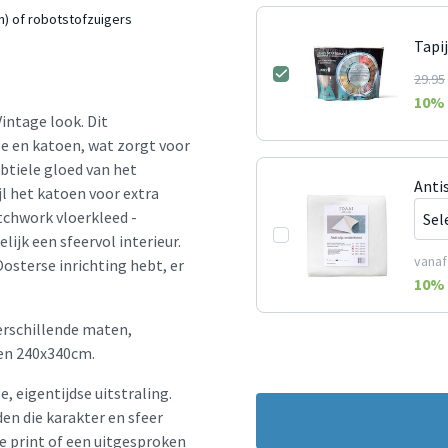
n) of robotstofzuigers
Tapi
29.95
10
% 
ntage look. Dit
le en katoen, wat zorgt voor
btiele gloed van het
Anti
jl het katoen voor extra
tchwork vloerkleed -
ijk een sfeervol interieur.
vanaf
Oosterse inrichting hebt, er
10
% 
erschillende maten,
en 240x340cm.
e, eigentijdse uitstraling.
en die karakter en sfeer
le print of een uitgesproken