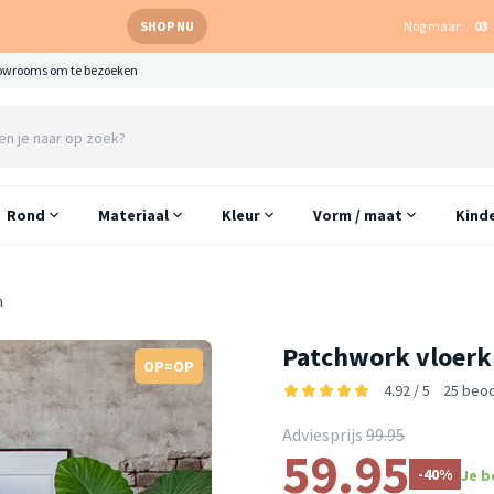
SHOP NU
Nog maar:
03
owrooms om te bezoeken
Rond
Materiaal
Kleur
Vorm / maat
Kind
n
Patchwork vloerk
OP=OP
4.92 / 5
25 beo
Adviesprijs
99.95
59.95
-40%
Je b