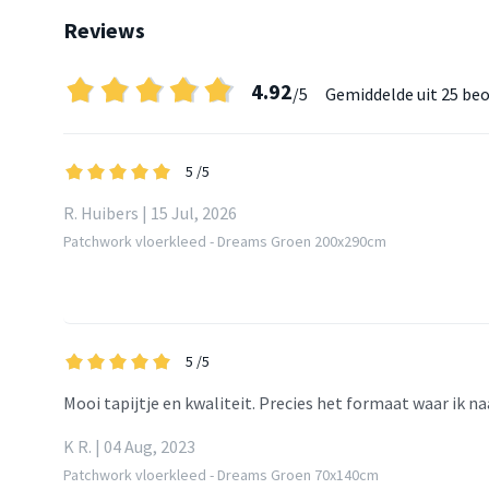
Reviews
4.92
/5
Gemiddelde uit
25 beo
5
/5
R. Huibers | 15 Jul, 2026
Patchwork vloerkleed - Dreams Groen 200x290cm
5
/5
Mooi tapijtje en kwaliteit. Precies het formaat waar ik na
K R. | 04 Aug, 2023
Patchwork vloerkleed - Dreams Groen 70x140cm