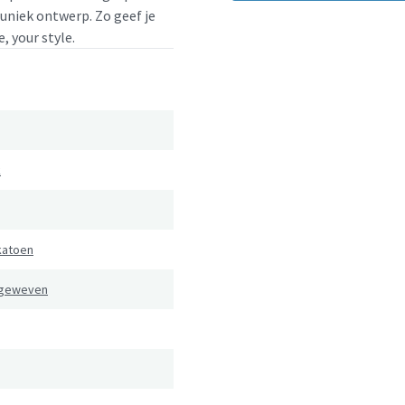
 uniek ontwerp. Zo geef je
, your style.
k
katoen
 geweven