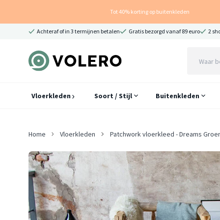
Tot 40% korting op buitenkleden
Achteraf of in 3 termijnen betalen
Gratis bezorgd vanaf 89 euro
2 sh
Vloerkleden
Soort / Stijl
Buitenkleden
Home
Vloerkleden
Patchwork vloerkleed - Dreams Groe