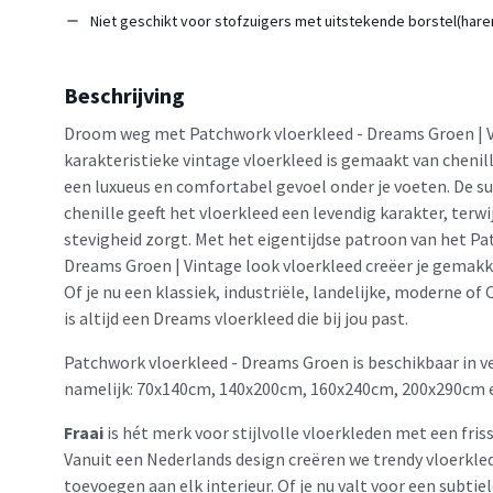
Niet geschikt voor stofzuigers met uitstekende borstel(hare
Beschrijving
Droom weg met Patchwork vloerkleed - Dreams Groen | Vi
karakteristieke vintage vloerkleed is gemaakt van chenil
een luxueus en comfortabel gevoel onder je voeten. De su
chenille geeft het vloerkleed een levendig karakter, terwi
stevigheid zorgt. Met het eigentijdse patroon van het Pa
Dreams Groen | Vintage look vloerkleed creëer je gemakkel
Of je nu een klassiek, industriële, landelijke, moderne of 
is altijd een Dreams vloerkleed die bij jou past.
Patchwork vloerkleed - Dreams Groen is beschikbaar in v
namelijk: 70x140cm, 140x200cm, 160x240cm, 200x290cm 
Fraai
is hét merk voor stijlvolle vloerkleden met een friss
Vanuit een Nederlands design creëren we trendy vloerkled
toevoegen aan elk interieur. Of je nu valt voor een subtie