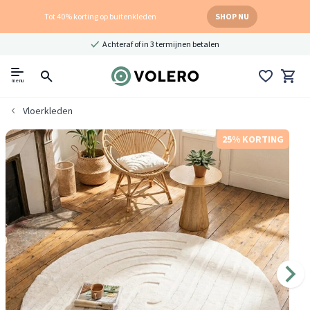
Tot 40% korting op buitenkleden
SHOP NU
Achteraf of in 3 termijnen betalen
menu
Vloerkleden
25% KORTING