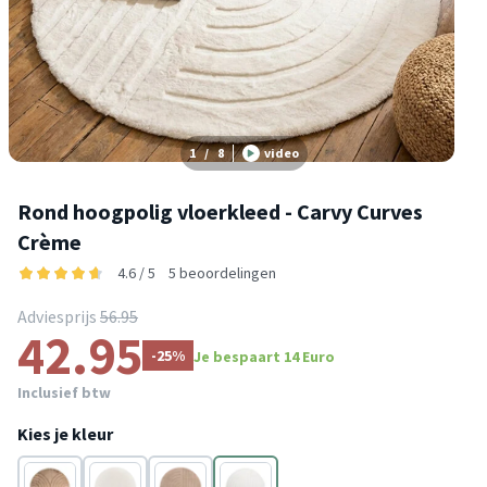
1
/
8
video
Rond hoogpolig vloerkleed - Carvy Curves
Crème
4.6 / 5
5 beoordelingen
Adviesprijs
56.95
42.95
-25%
Je bespaart 14 Euro
Inclusief btw
Kies je kleur