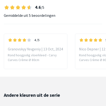
4.6
/5
Gemiddelde uit
5 beoordelingen
4
/5
Granovskyy Yevgeniy | 13 Oct, 2024
Nico Depner | 12
Rond hoogpolig vloerkleed - Carvy
Rond hoogpolig vlo
Curves Crème Ø 80cm
Curves Crème Ø 8
Andere kleuren uit de serie