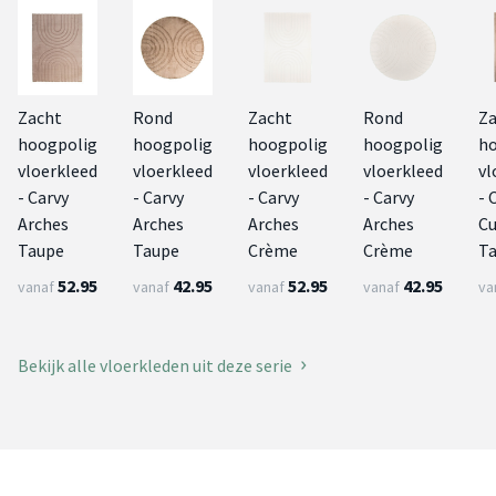
Zacht
Rond
Zacht
Rond
Za
hoogpolig
hoogpolig
hoogpolig
hoogpolig
ho
vloerkleed
vloerkleed
vloerkleed
vloerkleed
vl
- Carvy
- Carvy
- Carvy
- Carvy
- 
Arches
Arches
Arches
Arches
Cu
Taupe
Taupe
Crème
Crème
T
52.95
42.95
52.95
42.95
vanaf
vanaf
vanaf
vanaf
va
Bekijk alle vloerkleden uit deze serie