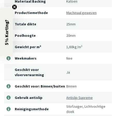
Materiaal Backing
Katoen
Productiemethode
Machinaal geweven
5% Korting?
Totale dikte
25mm
Poolhoogte
20mm
Gewicht per m²
1,60kg/m²
Weekmakers
Nee
Geschikt voor
Ja
vloerverwarming
Geschikt voor: Binnen/buiten
Binnen
Gebruik antislip
Antislip Supreme
Stofzuiger, Lichtvochtige
Reinigingsmethode
doek