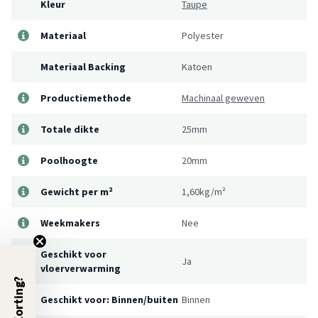
Kleur
Taupe
Materiaal
Polyester
Materiaal Backing
Katoen
Productiemethode
Machinaal geweven
Totale dikte
25mm
Poolhoogte
20mm
Gewicht per m²
1,60kg/m²
Weekmakers
Nee
Geschikt voor
Ja
vloerverwarming
5% Korting?
Geschikt voor: Binnen/buiten
Binnen