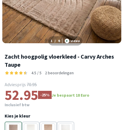
1
/
9
video
Zacht hoogpolig vloerkleed - Carvy Arches
Taupe
4.5 / 5
2 beoordelingen
Adviesprijs
70.95
52.95
-25%
Je bespaart 18 Euro
Inclusief btw
Kies je kleur