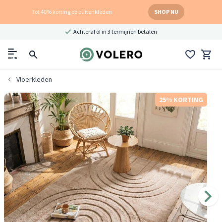
Tot 40% korting op buitenkleden
SHOP NU
Achteraf of in 3 termijnen betalen
menu
Vloerkleden
25% KORTING