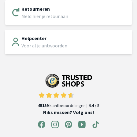
Retourneren
Meld hier je retour aan
Helpcenter
Voor al je antwoorden
45159
klantbeoordelingen |
4.4
/ 5
Niks missen? Volg ons!