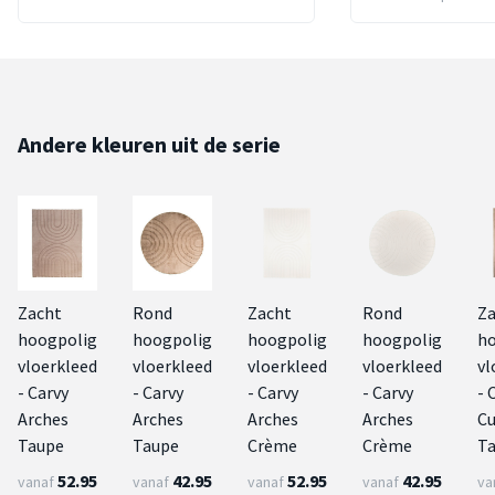
Andere kleuren uit de serie
Zacht
Rond
Zacht
Rond
Za
hoogpolig
hoogpolig
hoogpolig
hoogpolig
ho
vloerkleed
vloerkleed
vloerkleed
vloerkleed
vl
- Carvy
- Carvy
- Carvy
- Carvy
- 
Arches
Arches
Arches
Arches
Cu
Taupe
Taupe
Crème
Crème
T
52.95
42.95
52.95
42.95
vanaf
vanaf
vanaf
vanaf
va