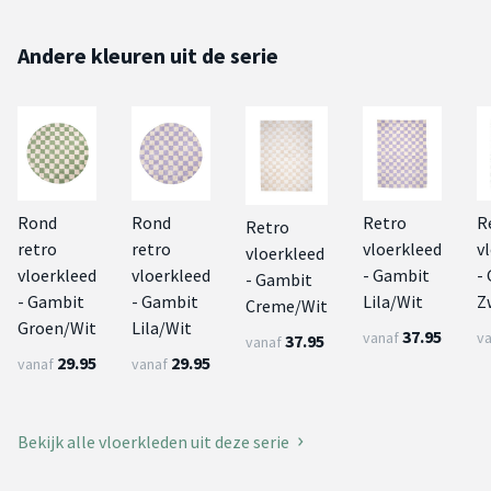
Andere kleuren uit de serie
Rond
Rond
Retro
R
Retro
retro
retro
vloerkleed
v
vloerkleed
vloerkleed
vloerkleed
- Gambit
-
- Gambit
- Gambit
- Gambit
Lila/Wit
Z
Creme/Wit
Groen/Wit
Lila/Wit
37.95
vanaf
v
37.95
vanaf
29.95
29.95
vanaf
vanaf
Bekijk alle vloerkleden uit deze serie