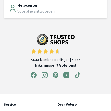
Helpcenter
Voor al je antwoorden
45163
klantbeoordelingen |
4.4
/ 5
Niks missen? Volg ons!
Service
Over Volero