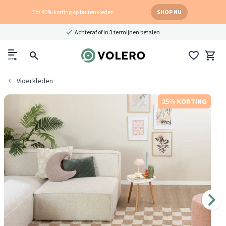
Tot 40% korting op buitenkleden
SHOP NU
Achteraf of in 3 termijnen betalen
menu
Vloerkleden
25% KORTING