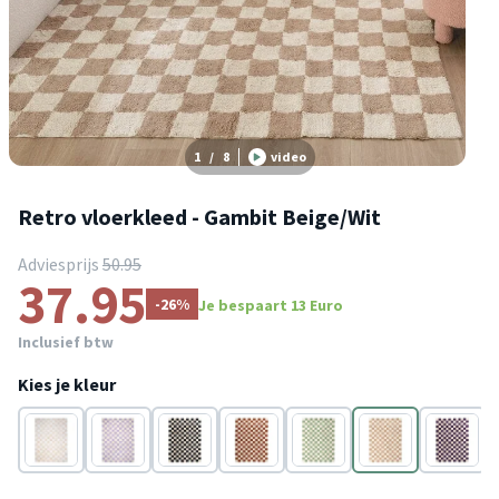
1
/
8
video
Retro vloerkleed - Gambit Beige/Wit
Adviesprijs
50.95
37.95
-26%
Je bespaart 13 Euro
Inclusief btw
Kies je kleur
Wit
Wit
Zwart
Bruin
Groen
Beige
Paars