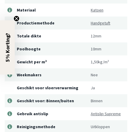
Materiaal
Katoen
Productiemethode
Handgetuft
5% Korting?
Totale dikte
12mm
Poolhoogte
10mm
Gewicht per m²
1,50kg/m²
Weekmakers
Nee
Geschikt voor vloerverwarming
Ja
Geschikt voor: Binnen/buiten
Binnen
Gebruik antislip
Antislip Supreme
Reinigingsmethode
Uitkloppen