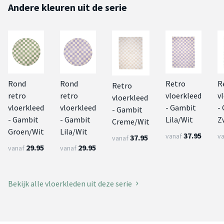
Andere kleuren uit de serie
Rond
Rond
Retro
R
Retro
retro
retro
vloerkleed
v
vloerkleed
vloerkleed
vloerkleed
- Gambit
-
- Gambit
- Gambit
- Gambit
Lila/Wit
Z
Creme/Wit
Groen/Wit
Lila/Wit
37.95
vanaf
v
37.95
vanaf
29.95
29.95
vanaf
vanaf
Bekijk alle vloerkleden uit deze serie