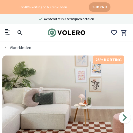
Tot 40% korting op buitenkleden
SHOP NU
Achteraf of in 3 termijnen betalen
menu
Vloerkleden
25% KORTING