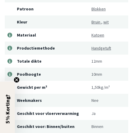
Patroon
Blokken
Kleur
Bruin
,
wit
Materiaal
Katoen
Productiemethode
Handgetuft
Totale dikte
12mm
Poolhoogte
10mm
Gewicht per m²
1,50kg/m²
5% Korting?
Weekmakers
Nee
Geschikt voor vloerverwarming
Ja
Geschikt voor: Binnen/buiten
Binnen