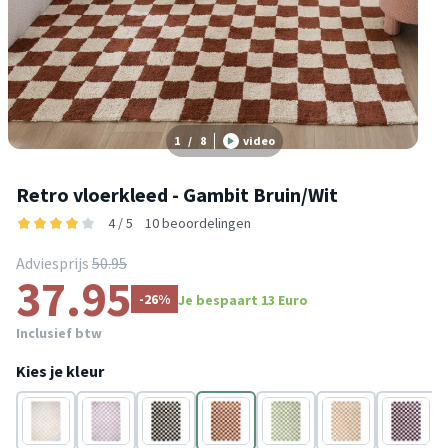
1
/
8
video
Retro vloerkleed - Gambit Bruin/Wit
4 / 5
10 beoordelingen
Adviesprijs
50.95
37.95
-26%
Je bespaart 13 Euro
Inclusief btw
Kies je kleur