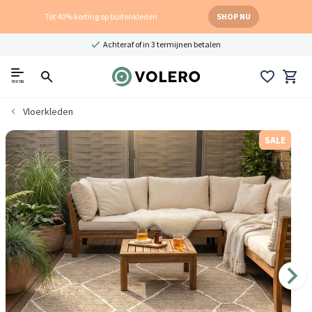
Tot 40% korting op buitenkleden
SHOP NU
Achteraf of in 3 termijnen betalen
menu
Vloerkleden
SALE