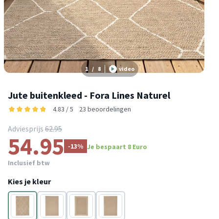
1
/
8
video
Jute buitenkleed - Fora Lines Naturel
4.83 / 5
23 beoordelingen
Adviesprijs
62.95
54.95
-13%
Je bespaart 8 Euro
Inclusief btw
Kies je kleur