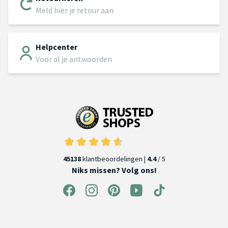
Meld hier je retour aan
Helpcenter
Voor al je antwoorden
45138
klantbeoordelingen |
4.4
/ 5
Niks missen? Volg ons!