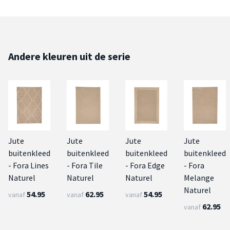
Andere kleuren uit de serie
Jute
Jute
Jute
Jute
buitenkleed
buitenkleed
buitenkleed
buitenkleed
- Fora Lines
- Fora Tile
- Fora Edge
- Fora
Naturel
Naturel
Naturel
Melange
Naturel
54.95
62.95
54.95
vanaf
vanaf
vanaf
62.95
vanaf