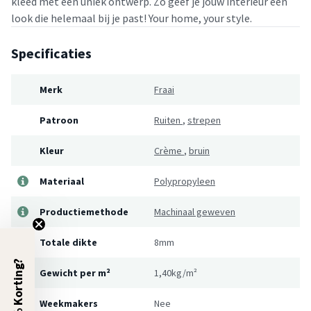
kleed met een uniek ontwerp. Zo geef je jouw interieur een
look die helemaal bij je past! Your home, your style.
Specificaties
Merk
Fraai
Patroon
Ruiten
,
strepen
Kleur
Crème
,
bruin
Materiaal
Polypropyleen
Productiemethode
Machinaal geweven
Totale dikte
8mm
5% Korting?
Gewicht per m²
1,40kg/m²
Weekmakers
Nee