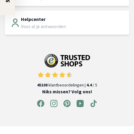
Helpcenter
Voor al je antwoorden
45108
klantbeoordelingen |
4.4
/ 5
Niks missen? Volg ons!