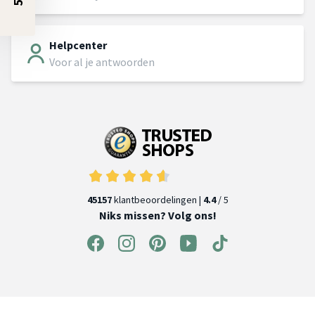
Helpcenter
Voor al je antwoorden
45157
klantbeoordelingen |
4.4
/ 5
Niks missen? Volg ons!