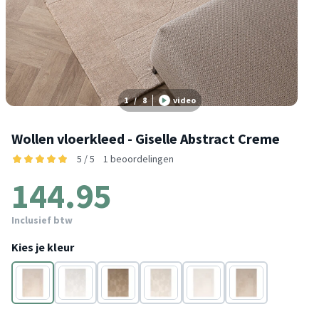
1
/
8
video
Wollen vloerkleed - Giselle Abstract Creme
5 / 5
1 beoordelingen
144.95
Inclusief btw
Kies je kleur
Crème
Wit
Beige
Crème
Wit
Beige