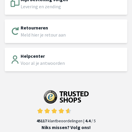
Levering en zending
Retourneren
Meld hier je retour aan
Helpcenter
Voor al je antwoorden
45117
klantbeoordelingen |
4.4
/ 5
Niks missen? Volg ons!