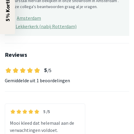
5% Korting?
kleurstaal hiervan bekijken in onze showroom in Amsterdam .
Onze collega's beantwoorden graag al je vragen.
Amsterdam
×
Lekkerkerk (nabij Rotterdam)
Reviews
5
/5
Gemiddelde uit
1 beoordelingen
5
/5
Mooi kleed dat helemaal aan de
verwachtingen voldoet.