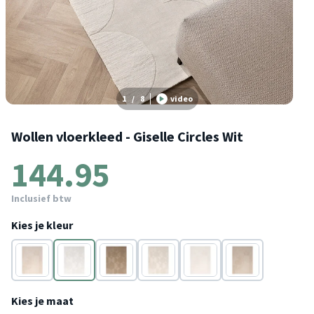
1
/
8
video
Wollen vloerkleed - Giselle Circles Wit
144.95
Inclusief btw
Kies je kleur
Crème
Wit
Beige
Crème
Wit
Beige
Kies je maat