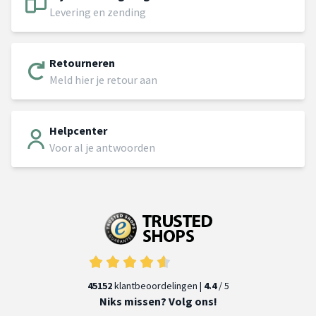
Levering en zending
Retourneren
Meld hier je retour aan
Helpcenter
Voor al je antwoorden
45152
klantbeoordelingen |
4.4
/ 5
Niks missen? Volg ons!