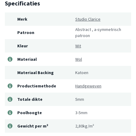
Specificaties
Merk
Studio Clarice
Abstract
,
a-symmetrisch
Patroon
patroon
Kleur
Wit
Materiaal
Wol
Materiaal Backing
Katoen
Productiemethode
Handgeweven
Totale dikte
5mm
Poolhoogte
3-5mm
Gewicht per m²
2,80kg/m²