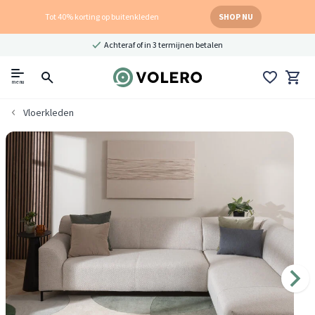
Tot 40% korting op buitenkleden
SHOP NU
Achteraf of in 3 termijnen betalen
menu
Vloerkleden