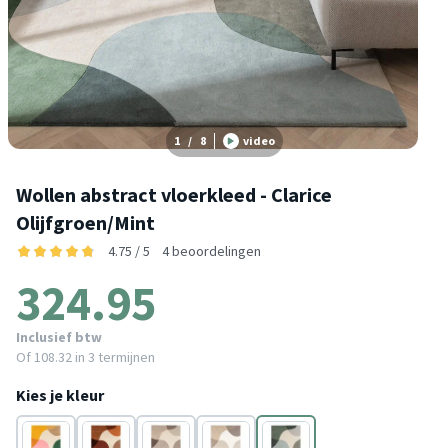
1
/
8
video
Wollen abstract vloerkleed - Clarice
Olijfgroen/Mint
4.75 / 5
4 beoordelingen
324.95
Inclusief btw
Of
108.32
in 3 termijnen
Kies je kleur